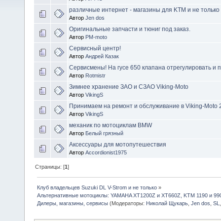
различные интернет - магазины для KTM и не только
Автор
Jen dos
Оригинальные запчасти и тюниг под заказ.
Автор
PM-moto
Сервисный центр!
Автор
Андрей Казак
Сервисмены! На гусе 650 клапана отрегулировать и 
Автор
Rotmistr
Зимнее хранение ЗАО и СЗАО Viking-Moto
Автор
VikingS
Принимаем на ремонт и обслуживание в Viking-Moto 
Автор
VikingS
механик по мотоциклам BMW
Автор
Белый грязный
Аксессуары для мотопутешествия
Автор
Accordionist1975
Страницы: [
1
]
Клуб владельцев Suzuki DL V-Strom и не только
»
Альтернативные мотоциклы: YAMAHA XT1200Z и XT660Z, KTM 1190 и 99
Дилеры, магазины, сервисы
(Модераторы:
Николай Щукарь
,
Jen dos
,
SL