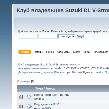
Клуб владельцев Suzuki DL V-Stro
Добро пожаловать,
Гость
. Пожалуйста,
войдите
или
зарегистрируйтесь
.
Начало
Помощь
Поиск
Календарь
Media
Вход
Регистрация
Клуб владельцев Suzuki DL V-Strom и не только
»
Альтернативные мотоциклы: YAMAHA XT1200Z и XT660Z, KTM 1190 и 99
Дилеры, магазины, сервисы
(Модераторы:
Николай Щукарь
,
Jen dos
,
SL
Страницы: [
1
]
Тема
/
Автор
Полезности для СТенери
Автор AF
Ищу дилеров КТМ
Автор
АнЧЧО