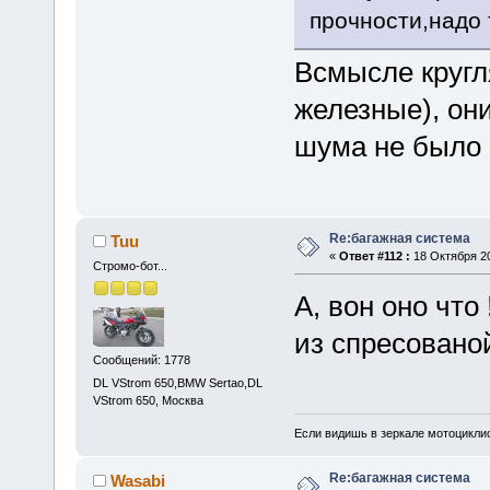
прочности,надо 
Всмысле кругл
железные), он
шума не было и
Re:багажная система
Tuu
«
Ответ #112 :
18 Октября 20
Стромо-бот...
А, вон оно что
из спресовано
Сообщений: 1778
DL VStrom 650,BMW Sertao,DL
VStrom 650, Москва
Если видишь в зеркале мотоциклис
Re:багажная система
Wasabi