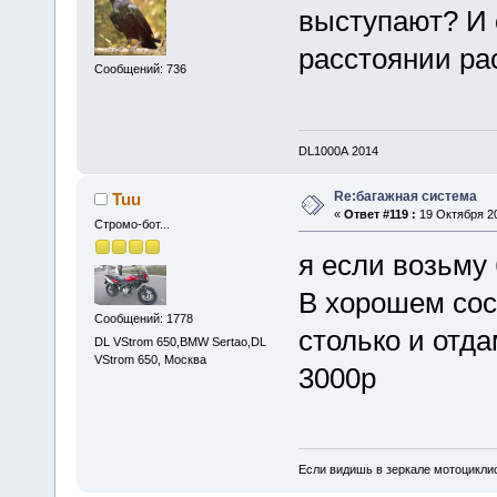
выступают? И 
расстоянии ра
Сообщений: 736
DL1000А 2014
Re:багажная система
Tuu
«
Ответ #119 :
19 Октября 20
Стромо-бот...
я если возьму
В хорошем сост
Сообщений: 1778
столько и отда
DL VStrom 650,BMW Sertao,DL
VStrom 650, Москва
3000р
Если видишь в зеркале мотоциклис