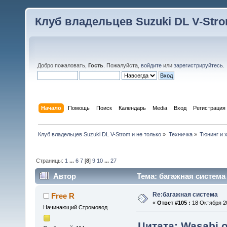
Клуб владельцев Suzuki DL V-Stro
Добро пожаловать,
Гость
. Пожалуйста,
войдите
или
зарегистрируйтесь
.
Начало
Помощь
Поиск
Календарь
Media
Вход
Регистрация
Клуб владельцев Suzuki DL V-Strom и не только
»
Техничка
»
Тюнинг и 
Страницы:
1
...
6
7
[
8
]
9
10
...
27
Автор
Тема: багажная система
Re:багажная система
Free R
«
Ответ #105 :
18 Октября 20
Начинающий Стромовод
Цитата: Wasabi о