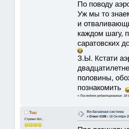
По поводу аэро
Уж мы то знае
и отваливающи
каждом шагу, п
саратовских д
З.Ы. Кстати аэ
двадцатилетне
половины, об
познакомить
«
Последнее редактирование: 18 О
Re:багажная система
Tuu
«
Ответ #108 :
18 Октября 20
Стромо-бот...