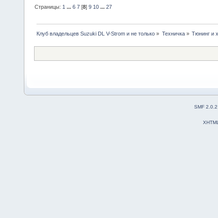
Страницы:
1
...
6
7
[
8
]
9
10
...
27
Клуб владельцев Suzuki DL V-Strom и не только
»
Техничка
»
Тюнинг и 
SMF 2.0.2
XHTM