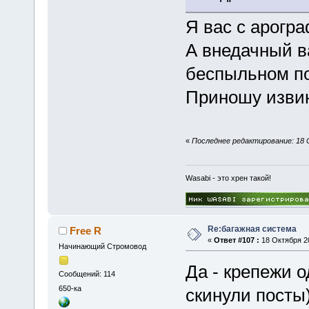
Я вас с арогра
А внедачный в
беспыльном п
Приношу извин
«
Последнее редактирование: 18 О
Wasabi - это хрен такой!
Re:багажная система
Free R
«
Ответ #107 :
18 Октября 20
Начинающий Стромовод
Да - крепежи 
Сообщений: 114
650-ка
скинули посты)