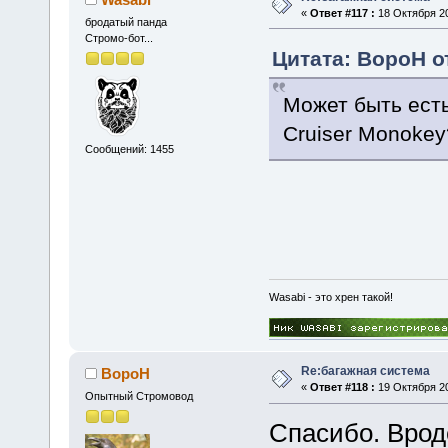
«
Ответ #117 :
18 Октября 20
бродатый панда
Стромо-бот...
Цитата: BopoH от
Может быть есть
Cruiser Monokey
Сообщений: 1455
Wasabi - это хрен такой!
Re:багажная система
BopoH
«
Ответ #118 :
19 Октября 20
Опытный Стромовод
Спасибо. Врод