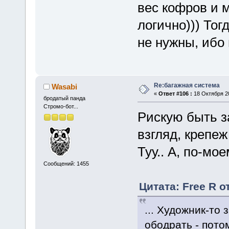
вес кофров и 
логично))) Тог
не нужны, ибо 
Re:багажная система
Wasabi
«
Ответ #106 :
18 Октября 20
бродатый панда
Стромо-бот...
Рискую быть з
взгляд, крепе
Туу.. А, по-мо
Сообщений: 1455
Цитата: Free R о
... Художник-то 
ободрать - пото