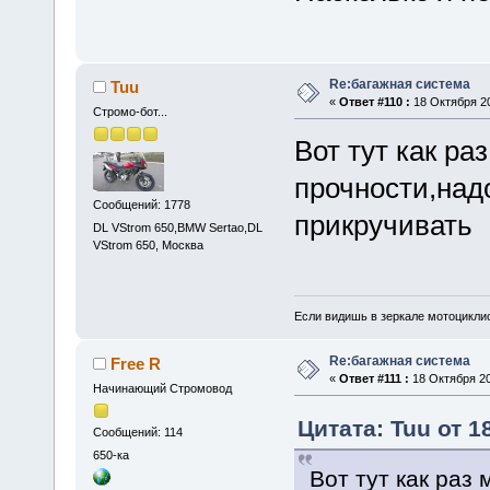
Re:багажная система
Tuu
«
Ответ #110 :
18 Октября 20
Стромо-бот...
Вот тут как ра
прочности,над
Сообщений: 1778
прикручивать
DL VStrom 650,BMW Sertao,DL
VStrom 650, Москва
Если видишь в зеркале мотоциклис
Re:багажная система
Free R
«
Ответ #111 :
18 Октября 20
Начинающий Стромовод
Цитата: Tuu от 1
Сообщений: 114
650-ка
Вот тут как раз