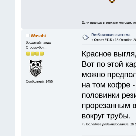
Если видишь в зеркале мотоциклис
Re:багажная система
Wasabi
«
Ответ #115 :
18 Октября 20
бродатый панда
Стромо-бот...
Красное выгляд
Вот по этой ка
можно предпол
Сообщений: 1455
на том кофре 
половинки рез
прорезанным в
вокруг трубы.
«
Последнее редактирование: 18 О