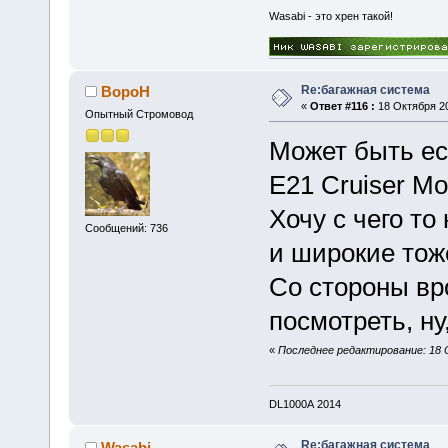
Wasabi - это хрен такой!
Re:багажная система
BopoH
«
Ответ #116 :
18 Октября 20
Опытный Стромовод
Может быть ест
E21 Cruiser M
Хочу с чего то
Сообщений: 736
и широкие тоже
Со стороны вр
посмотреть, ну
«
Последнее редактирование: 18 
DL1000А 2014
Re:багажная система
Wasabi