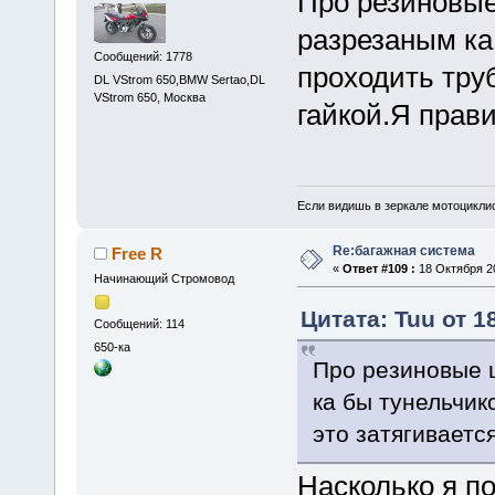
Про резиновые
разрезаным ка
Сообщений: 1778
проходить труб
DL VStrom 650,BMW Sertao,DL
VStrom 650, Москва
гайкой.Я прав
Если видишь в зеркале мотоциклис
Re:багажная система
Free R
«
Ответ #109 :
18 Октября 20
Начинающий Стромовод
Цитата: Tuu от 1
Сообщений: 114
650-ка
Про резиновые 
ка бы тунельчик
это затягиваетс
Насколько я по