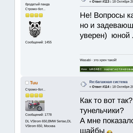
«
Ответ #113 :
18 Октября 20
бродатый панда
Стромо-бот...
Не! Вопросы к
но и задевающ
уверен)
юной л
Сообщений: 1455
Wasabi - это хрен такой!
Re:багажная система
Tuu
«
Ответ #114 :
18 Октября 20
Стромо-бот...
Как то вот так
тунельчики?
Сообщений: 1778
А мне показал
DL VStrom 650,BMW Sertao,DL
VStrom 650, Москва
шайбы