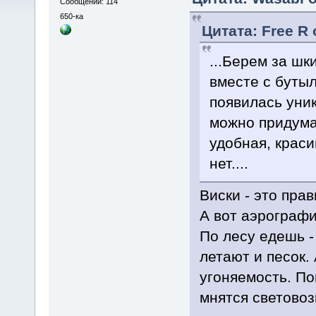
Сообщений: 114
650-ка
Цитата: Free R 
...Берем за шк
вместе с бутыл
появилась уни
можно придумат
удобная, краси
нет....
Виски - это прав
А вот аэрографи
По лесу едешь -
летают и песок.
угоняемость. П
мнятся светово