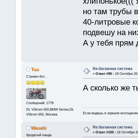
хлипонькое((( 
но там трубы 
40-литровые к
подвешу на них
А у тебя прям 
Re:багажная система
Tuu
«
Ответ #99 :
18 Октября 201
Стромо-бот...
А сколько же т
Сообщений: 1778
DL VStrom 650,BMW Sertao,DL
Если видишь в зеркале мотоциклис
VStrom 650, Москва
Re:багажная система
Wasabi
«
Ответ #100 :
18 Октября 20
бродатый панда