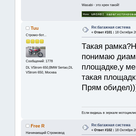
Wasabi - это хрен такой!
Re:багажная система
Tuu
«
Ответ #101 :
18 Октября 20
Стромо-бот...
Такая рамка?Ну
понимаю диаме
Сообщений: 1778
площадке,у ме
DL VStrom 650,BMW Sertao,DL
VStrom 650, Москва
такая площадк
Прям обидел))
Если видишь в зеркале мотоциклис
Re:багажная система
Free R
«
Ответ #102 :
18 Октября 20
Начинающий Стромовод