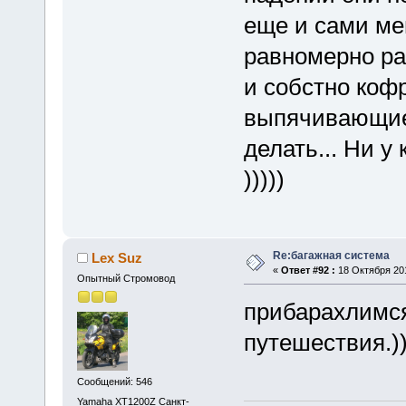
еще и сами ме
равномерно ра
и собстно кофр
выпячивающие 
делать... Ни у
)))))
Re:багажная система
Lex Suz
«
Ответ #92 :
18 Октября 201
Опытный Стромовод
прибарахлимся
путешествия.)
Сообщений: 546
Yamaha XT1200Z Санкт-