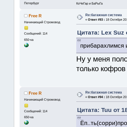
Петербург
КоЧеГар и БаРыГа
Re:багажная система
Free R
«
Ответ #93 :
18 Октября 201
Начинающий Стромовод
Цитата: Lex Suz 
Сообщений: 114
650-ка
прибарахлимся и
Ну у меня поло
только кофров 
Re:багажная система
Free R
«
Ответ #94 :
18 Октября 201
Начинающий Стромовод
Цитата: Tuu от 1
Сообщений: 114
650-ка
Ёп..ть(сорри)пр