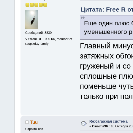
Цитата: Free R о
Еще один плюс 6
уменьшенного р
Сообщений: 3830
V-Strom DL-1000 K6, member of
Главный минус
raspizday family
затяжных обго
груженый и со 
сплошные плюсы
поменьше чуть
только при пол
Re:багажная система
Tuu
«
Ответ #96 :
18 Октября 201
Стромо-бот...