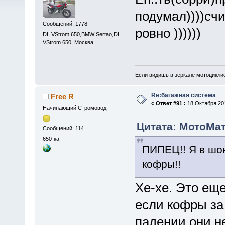
подумал))))сч
Сообщений: 1778
ровно ))))))
DL VStrom 650,BMW Sertao,DL
VStrom 650, Москва
Если видишь в зеркале мотоциклис
Re:багажная система
Free R
«
Ответ #91 :
18 Октября 201
Начинающий Стромовод
Цитата: МотоМать
Сообщений: 114
650-ка
ПИПЕЦ!! Я в шок
кофры!!
Хе-хе. Это еще
если кофры за 
падении они не