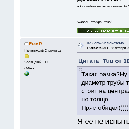
«
Последнее редактирование: 18 О
Wasabi - это хрен такой!
Re:багажная система
Free R
«
Ответ #104 :
18 Октября 20
Начинающий Стромовод
Цитата: Tuu от 1
Сообщений: 114
650-ка
Такая рамка?Ну 
диаметр трубы т
стоит на центра
не толще.
Прям обидел))))
Я ее не испыты