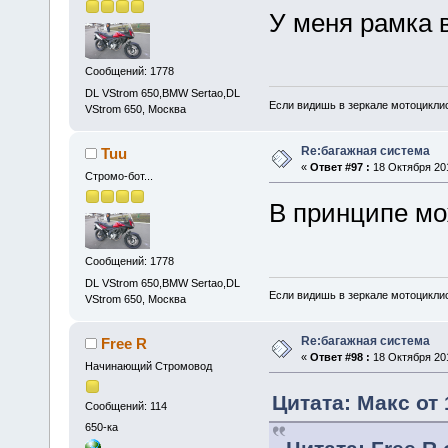
У меня рамка в
Сообщений: 1778
DL VStrom 650,BMW Sertao,DL
Если видишь в зеркале мотоциклис
VStrom 650, Москва
Re:багажная система
Tuu
«
Ответ #97 :
18 Октября 201
Стромо-бот...
В принципе мо
Сообщений: 1778
DL VStrom 650,BMW Sertao,DL
Если видишь в зеркале мотоциклис
VStrom 650, Москва
Re:багажная система
Free R
«
Ответ #98 :
18 Октября 201
Начинающий Стромовод
Цитата: Макс от 
Сообщений: 114
650-ка