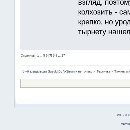
взгляд, поэтом
колхозить - са
крепко, но уро
тырнету нашел
Страницы:
1
...
5
6
[
7
]
8
9
...
27
Клуб владельцев Suzuki DL V-Strom и не только
»
Техничка
»
Тюнинг и 
SMF 2.0.2
XHTM