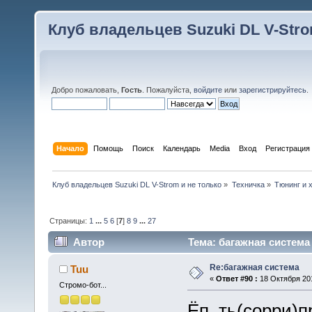
Клуб владельцев Suzuki DL V-Stro
Добро пожаловать,
Гость
. Пожалуйста,
войдите
или
зарегистрируйтесь
.
Начало
Помощь
Поиск
Календарь
Media
Вход
Регистрация
Клуб владельцев Suzuki DL V-Strom и не только
»
Техничка
»
Тюнинг и 
Страницы:
1
...
5
6
[
7
]
8
9
...
27
Автор
Тема: багажная система
Re:багажная система
Tuu
«
Ответ #90 :
18 Октября 201
Стромо-бот...
Ёп..ть(сорри)п