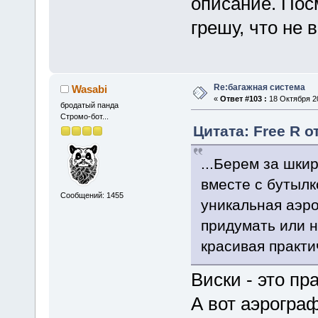
описание. Пос
грешу, что не 
Re:багажная система
Wasabi
«
Ответ #103 :
18 Октября 20
бродатый панда
Стромо-бот...
Цитата: Free R о
...Берем за шки
вместе с бутылко
Сообщений: 1455
уникальная аэр
придумать или на
красивая практич
Виски - это пр
А вот аэрограф