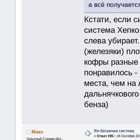
а всё получается
Кстати, если 
система Хепко,
слева убирает.
(железяки) пло
кофры разные 
понравилось -
места, чем на 
дальнячкового
бенза)
Re:багажная система
Макс
«
Ответ #95 :
18 Октября 201
Опытный Стромо-бот...