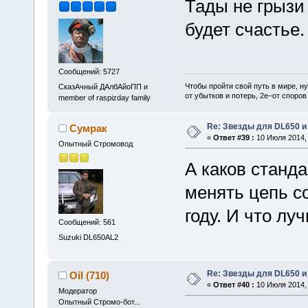
Тады не грызи 
будет счастье.
Сообщений: 5727
Чтобы пройти свой путь в мире, н
СказАчный ДАлбАйоПП и
от убытков и потерь, 2е–от споров
member of raspizday family
Re: Звезды для DL650 и
Сумрак
«
Ответ #39 :
10 Июля 2014, 
Опытный Стромовод
А каков станда
менять цепь со
году. И что лу
Сообщений: 561
Suzuki DL650AL2
Re: Звезды для DL650 и
Oil (710)
«
Ответ #40 :
10 Июля 2014, 
Модератор
Опытный Стромо-бот...