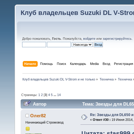
Клуб владельцев Suzuki DL V-Stro
Добро пожаловать,
Гость
. Пожалуйста,
войдите
или
зарегистрируйтесь
.
Начало
Помощь
Поиск
Календарь
Media
Вход
Регистрация
Клуб владельцев Suzuki DL V-Strom и не только
»
Техничка
»
Техничка
Страницы:
1
2
[
3
]
4
5
...
14
Автор
Тема: Звезды для DL650
Re: Звезды для DL650 и
Олег82
«
Ответ #30 :
19 Июня 2014, 
Начинающий Стромовод
Цитата: stas999 