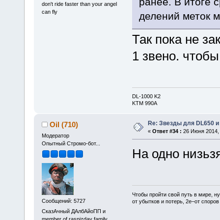
ранее. В итоге 
don't ride faster than your angel
can fly
делений меток м
Так пока не з
1 звено. чтоб
DL-1000 K2
KTM 990A
Re: Звезды для DL650 и
Oil (710)
«
Ответ #34 :
26 Июня 2014, 
Модератор
Опытный Стромо-бот...
На одно низьз
Чтобы пройти свой путь в мире, н
Сообщений: 5727
от убытков и потерь, 2е–от споров
СказАчный ДАлбАйоПП и
member of raspizday family