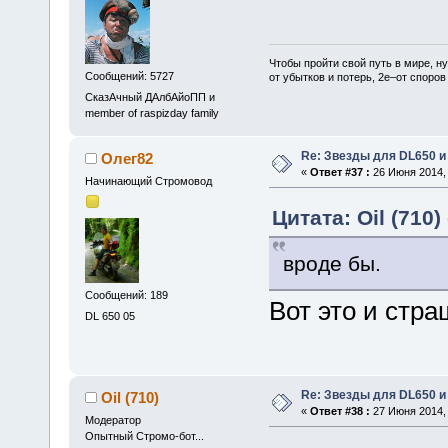
Чтобы пройти свой путь в мире, н
Сообщений: 5727
от убытков и потерь, 2е–от споров
СказАчный ДАлбАйоПП и
member of raspizday family
Re: Звезды для DL650 и
Олег82
«
Ответ #37 :
26 Июня 2014, 
Начинающий Стромовод
Цитата: Oil (710)
вроде бы.
Сообщений: 189
Вот это и стра
DL 650 05
Re: Звезды для DL650 и
Oil (710)
«
Ответ #38 :
27 Июня 2014, 
Модератор
Опытный Стромо-бот...