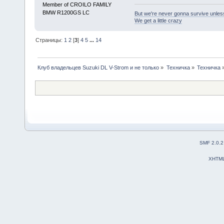
Member of CROILO FAMILY
BMW R1200GS LC
But we're never gonna survive unles
We get a little crazy
Страницы:
1
2
[
3
]
4
5
...
14
Клуб владельцев Suzuki DL V-Strom и не только
»
Техничка
»
Техничка
SMF 2.0.2
XHTM