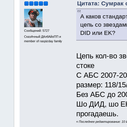
Цитата: Сумрак о
А каков стандар
цепь со звездам
Сообщений: 5727
DID или EK?
СказАчный ДАлбАйоПП и
member of raspizday family
Цепь кол-во з
стоке
С АБС 2007-201
размер: 118/15
Без АБС до 200
Шо ДИД, шо ЕК
прогадаешь.
«
Последнее редактирование: 10 Ию