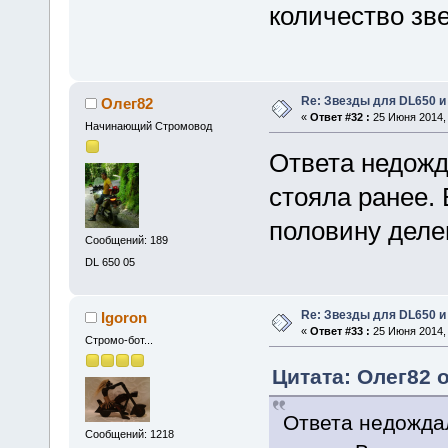
количество зв
Re: Звезды для DL650 и
Олег82
«
Ответ #32 :
25 Июня 2014, 
Начинающий Стромовод
Ответа недожд
стояла ранее. 
половину деле
Сообщений: 189
DL 650 05
Re: Звезды для DL650 и
Igoron
«
Ответ #33 :
25 Июня 2014, 
Стромо-бот...
Цитата: Олег82 о
Ответа недождал
Сообщений: 1218