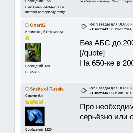
Сообщений: 5727
от убытков и потерь, 2е–от споров
СказАчный ДАлбАйоПП и
member of raspizday family
Re: Звезды для DL650 и
Олег82
«
Ответ #43 :
11 Июля 2014, 
Начинающий Стромовод
Без АБС до 200
[/quote]
На 650-ке в 20
Сообщений: 189
DL 650 05
Re: Звезды для DL650 и
Sasha of Russia
«
Ответ #44 :
14 Июля 2014, 
Стромо-бот...
Про необходим
серьёзно или 
Сообщений: 1220