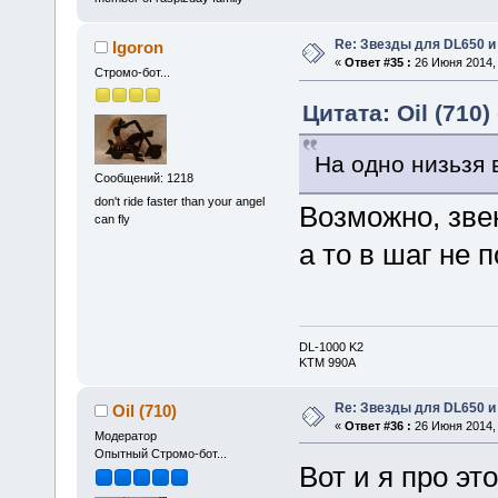
Re: Звезды для DL650 и
Igoron
«
Ответ #35 :
26 Июня 2014, 
Стромо-бот...
Цитата: Oil (710)
На одно низьзя 
Сообщений: 1218
don't ride faster than your angel
Возможно, зве
can fly
а то в шаг не 
DL-1000 K2
KTM 990A
Re: Звезды для DL650 и
Oil (710)
«
Ответ #36 :
26 Июня 2014, 
Модератор
Опытный Стромо-бот...
Вот и я про эт