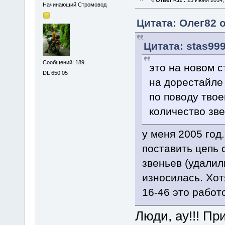
«
Ответ #31 :
23 Июня 2014, 
Начинающий Стромовод
Цитата: Олег82 о
Цитата: stas999
Сообщений: 189
это на новом с
DL 650 05
на дорестайле 
по поводу твое
количество зве
у меня 2005 год.
поставить цепь
звеньев (удалил
износилась. Хот
16-46 это работ
Люди, ау!!! Пр