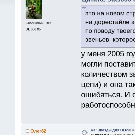
это на новом ст
на дорестайле з
Сообщений: 189
по поводу твоег
DL 650 05
звеньев, которо
у меня 2005 го
могли постави
количеством з
цепи) и она та
ошибаться. И 
работоспособн
Re: Звезды для DL650 и
Олег82