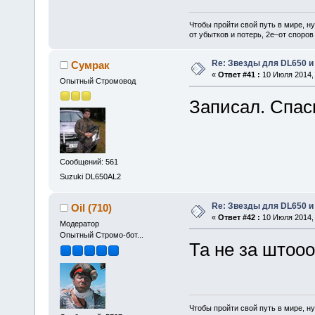
Чтобы пройти свой путь в мире, н
от убытков и потерь, 2е–от споров
Re: Звезды для DL650 и
Сумрак
«
Ответ #41 :
10 Июля 2014, 
Опытный Стромовод
Записал. Спас
Сообщений: 561
Suzuki DL650AL2
Re: Звезды для DL650 и
Oil (710)
«
Ответ #42 :
10 Июля 2014, 
Модератор
Опытный Стромо-бот...
Та не за штоо
Чтобы пройти свой путь в мире, н