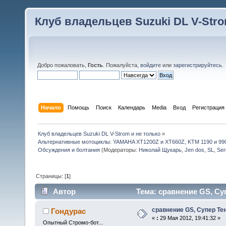
Клуб владельцев Suzuki DL V-Stro
Добро пожаловать,
Гость
. Пожалуйста,
войдите
или
зарегистрируйтесь
.
Начало
Помощь
Поиск
Календарь
Media
Вход
Регистрация
Клуб владельцев Suzuki DL V-Strom и не только
»
Альтернативные мотоциклы: YAMAHA XT1200Z и XT660Z, KTM 1190 и 99
Обсуждения и болтания
(Модераторы:
Николай Щукарь
,
Jen dos
,
SL
,
Ser
Страницы: [
1
]
Автор
Тема: сравнение GS, Суп
сравнение GS, Супер Те
Гондурас
«
:
29 Мая 2012, 19:41:32 »
Опытный Стромо-бот...