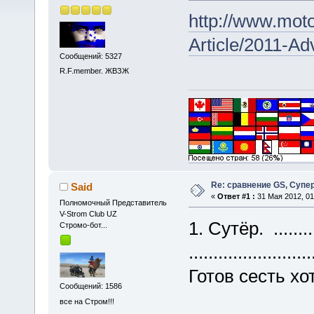
http://www.mot
Article/2011-Ad
Сообщений: 5327
R.F.member. ЖВЗЖ
Re: сравнение GS, Супер
Said
«
Ответ #1 :
31 Мая 2012, 01
Полномочный Представитель
V-Strom Club UZ
1. Сутёр. ......
Стромо-бот...
.........................
Готов сесть хо
Сообщений: 1586
все на Стром!!!