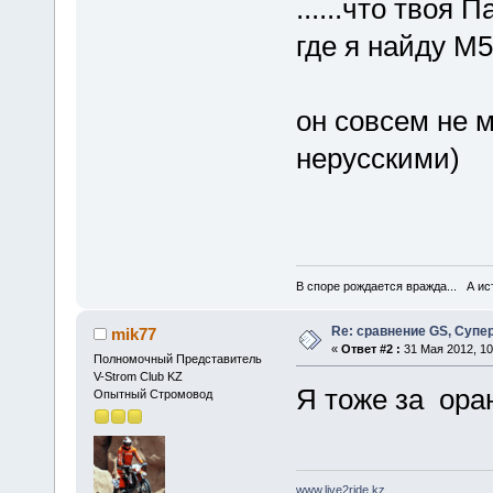
......что твоя ПанА
где я найду М
(кста
он совсем не м
нерусскими)
В споре рождается вражда... А ист
Re: сравнение GS, Супер
mik77
«
Ответ #2 :
31 Мая 2012, 10
Полномочный Представитель
V-Strom Club KZ
Я тоже за ора
Опытный Стромовод
www.live2ride.kz