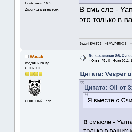
Сообщений: 1033
В смысле - Ya
Дороги хватит на всех
это только в 
Suzuki SV650S--->BMWF650GS--->
Re: сравнение GS, Супер
Wasabi
«
Ответ #5 :
04 Июня 2012, 1
бродатый панда
Стромо-бот...
Цитата: Vesper о
Цитата: Oil от 
Я вместе с Са
Сообщений: 1455
В смысле - Yama
только в ваших 