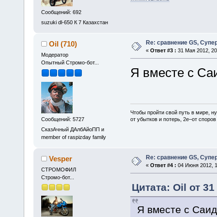
Сообщений: 692
suzuki dl-650 К 7 Казахстан
Re: сравнение GS, Супер
Oil (710)
«
Ответ #3 :
31 Мая 2012, 20
Модератор
Опытный Стромо-бот...
Я вместе с Са
Чтобы пройти свой путь в мире, н
Сообщений: 5727
от убытков и потерь, 2е–от споров
СказАчный ДАлбАйоПП и
member of raspizday family
Re: сравнение GS, Супер
Vesper
«
Ответ #4 :
04 Июня 2012, 1
СТРОМОФИЛ
Стромо-бот...
Цитата: Oil от 31
Я вместе с Саи