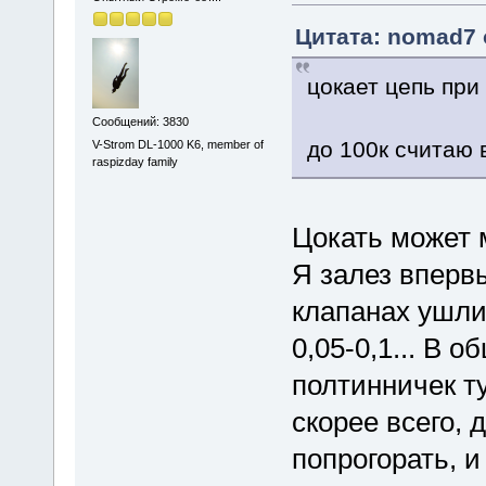
Цитата: nomad7 о
цокает цепь при
Сообщений: 3830
до 100к считаю 
V-Strom DL-1000 K6, member of
raspizday family
Цокать может м
Я залез впервы
клапанах ушли
0,05-0,1... В 
полтинничек ту
скорее всего, 
попрогорать, и