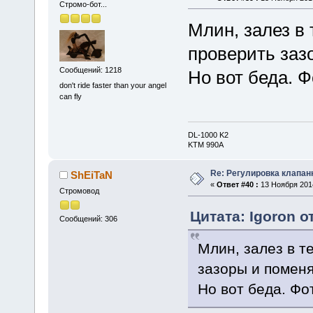
Стромо-бот...
Млин, залез в 
проверить заз
Сообщений: 1218
Но вот беда. Ф
don't ride faster than your angel
can fly
DL-1000 K2
KTM 990A
Re: Регулировка клапан
ShEiTaN
«
Ответ #40 :
13 Ноября 2014
Стромовод
Цитата: Igoron о
Сообщений: 306
Млин, залез в т
зазоры и помен
Но вот беда. Фот