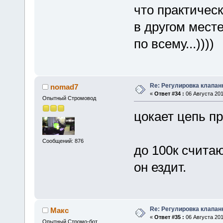
что практичес
в другом месте
по всему...))))
Re: Регулировка клапан
nomad7
«
Ответ #34 :
06 Августа 201
Опытный Стромовод
цокает цепь пр
Сообщений: 876
до 100к считаю
он ездит.
Re: Регулировка клапан
Макс
«
Ответ #35 :
06 Августа 201
Опытный Стромо-бот...