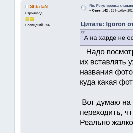
Re: Регулировка клапан
ShEiTaN
«
Ответ #42 :
13 Ноября 2014
Стромовод
Цитата: Igoron о
Сообщений: 306
А на харде не о
Надо посмотре
их вставлять у
названия фото
куда какая фот
Вот думаю на 
переходить, чт
Реально жалко