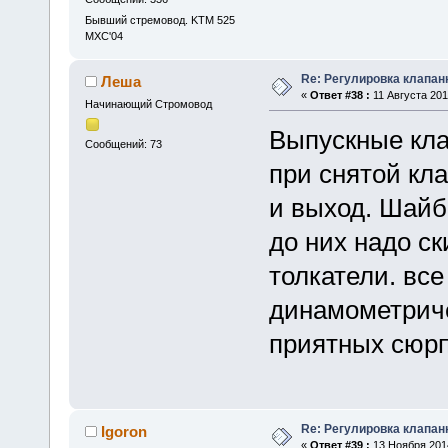
Бывший стремовод. KTM 525
MXC'04
Re: Регулировка клапан
Леша
«
Ответ #38 :
11 Августа 2014
Начинающий Стромовод
Выпускные кла
Сообщений: 73
при снятой кл
и выход. Шайб
до них надо с
толкатели. все
динамометрич
приятных сюрп
Re: Регулировка клапан
Igoron
«
Ответ #39 :
13 Ноября 2014