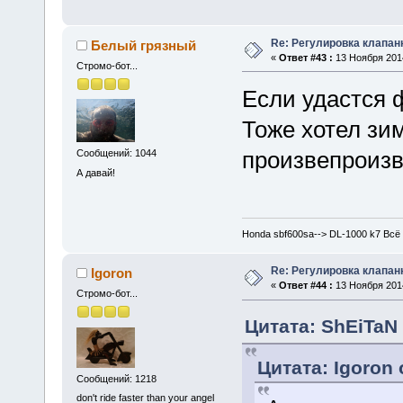
Re: Регулировка клапан
Белый грязный
«
Ответ #43 :
13 Ноября 2014
Стромо-бот...
Если удастся ф
Тоже хотел зи
произвепроизв
Сообщений: 1044
А давай!
Honda sbf600sa--> DL-1000 k7 Всё
Re: Регулировка клапан
Igoron
«
Ответ #44 :
13 Ноября 2014
Стромо-бот...
Цитата: ShEiTaN 
Цитата: Igoron 
Сообщений: 1218
don't ride faster than your angel