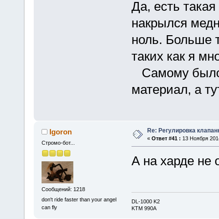
Да, есть такая
накрылся медн
ноль. Больше 
таких как я мно
Самому было 
материал, а т
Re: Регулировка клапан
Igoron
«
Ответ #41 :
13 Ноября 2014
Стромо-бот...
А на харде не
Сообщений: 1218
don't ride faster than your angel
DL-1000 K2
can fly
KTM 990A