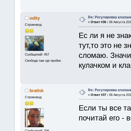
Re: Регулировка клапан
odity
«
Ответ #36 :
06 Августа 201
Стромовод
Ес ли я не зна
тут,то это не з
сломаю. Значи
Сообщений: 457
Свобода там где пробки
кулачком и кл
Re: Регулировка клапан
bratlsk
«
Ответ #37 :
06 Августа 201
Стромовод
Если ты все та
почитай его - 
Сообщений: 336