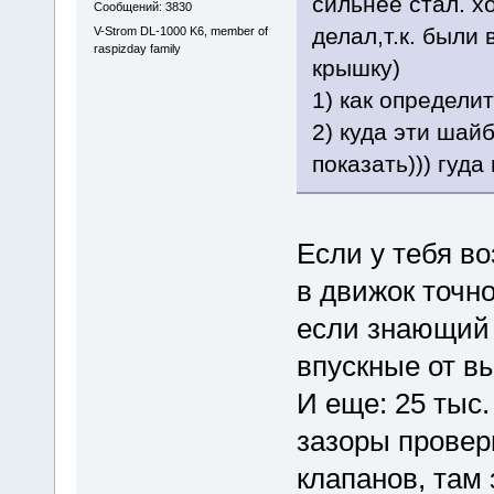
сильнее стал. х
Сообщений: 3830
делал,т.к. были 
V-Strom DL-1000 K6, member of
raspizday family
крышку)
1) как определи
2) куда эти шай
показать))) гуда
Если у тебя в
в движок точно
если знающий ч
впускные от в
И еще: 25 тыс. 
зазоры провер
клапанов, там