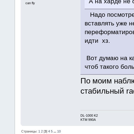
А на харде не
can fly
Надо посмотреть
вставлять уже н
переформатиров
идти хз.
Вот думаю на ка
чтоб такого бол
По моим набл
стабильный rad
DL-1000 K2
KTM 990A
Страницы:
1
2
[
3
]
4
5
...
10