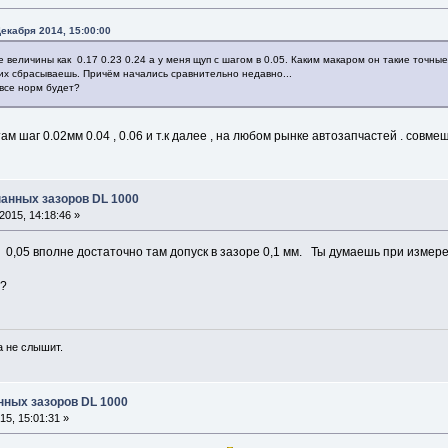
екабря 2014, 15:00:00
 величины как 0.17 0.23 0.24 а у меня щуп с шагом в 0.05. Каким макаром он такие точн
ких сбрасываешь. Причём начались сравнительно недавно...
все норм будет?
м шаг 0.02мм 0.04 , 0.06 и т.к далее , на любом рынке автозапчастей . совме
панных зазоров DL 1000
015, 14:18:46 »
0,05 вполне достаточно там допуск в зазоре 0,1 мм. Ты думаешь при измерен
а?
а не слышит.
нных зазоров DL 1000
5, 15:01:31 »