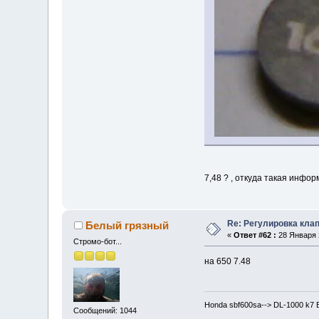
7,48 ? , откуда такая инфо
Re: Регулировка кла
Белый грязный
«
Ответ #62 :
28 Января 2
Стромо-бот...
на 650 7.48
Honda sbf600sa--> DL-1000 k7 
Сообщений: 1044