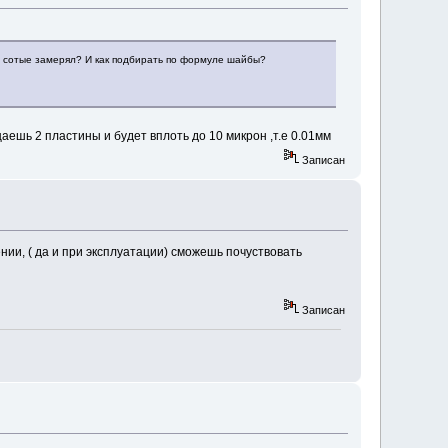
ые сотые замерял? И как подбирать по формуле шайбы?
щаешь 2 пластины и будет вплоть до 10 микрон ,т.е 0.01мм
Записан
ии, ( да и при эксплуатации) сможешь почуствовать
Записан