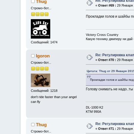
Re: Регулировка кла
Thug
«
Ответ #69 :
29 Января 2
Стромо-бот...
Прокладки голов и шайбы по
Victory Cross Country
Какую технику джиперу ни дай 
Сообщений: 1474
Re: Регулировка кла
Igoron
«
Ответ #70 :
29 Января 2
Стромо-бот...
Цитата: Thug от 29 Января 2015
Прокладки голов и шайбы под
Голову снимать не надо..ты
Сообщений: 1218
don't ride faster than your angel
can fly
DL-1000 K2
KTM 990A
Re: Регулировка кла
Thug
«
Ответ #71 :
29 Января 2
Стромо-бот...