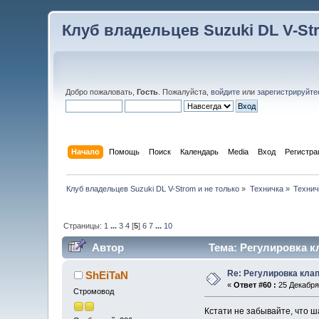
Клуб владельцев Suzuki DL V-St
Добро пожаловать,
Гость
. Пожалуйста,
войдите
или
зарегистрируйте
Начало
Помощь
Поиск
Календарь
Media
Вход
Регистра
Клуб владельцев Suzuki DL V-Strom и не только
»
Техничка
»
Технич
Страницы:
1
...
3
4
[
5
]
6
7
...
10
Автор
Тема: Регулировка к
Re: Регулировка кла
ShEiTaN
«
Ответ #60 :
25 Декабря 
Стромовод
Кстати не забывайте, что 