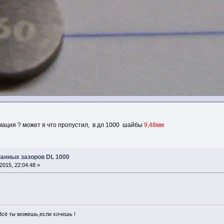
рмация ? может я что пропустил, в дл 1000 шайбы
9,48мм
панных зазоров DL 1000
015, 22:04:48 »
Всё ты ‭можешь,если хочешь !