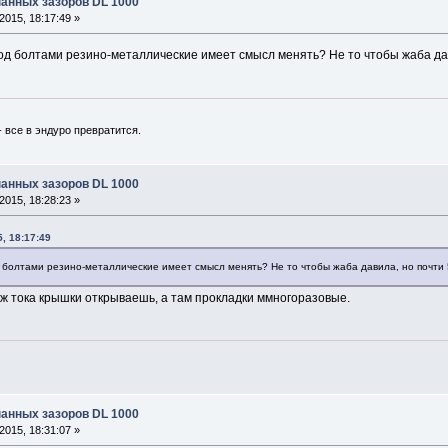
панных зазоров DL 1000
015, 18:17:49 »
д болтами резино-металлические имеет смысл менять? Не то чтобы жаба дави
- все в эндуро превратится.
панных зазоров DL 1000
015, 18:28:23 »
, 18:17:49
 болтами резино-металлические имеет смысл менять? Не то чтобы жаба давила, но почти 5
 ж тока крышки открываешь, а там прокладки ммногоразовые.
панных зазоров DL 1000
015, 18:31:07 »