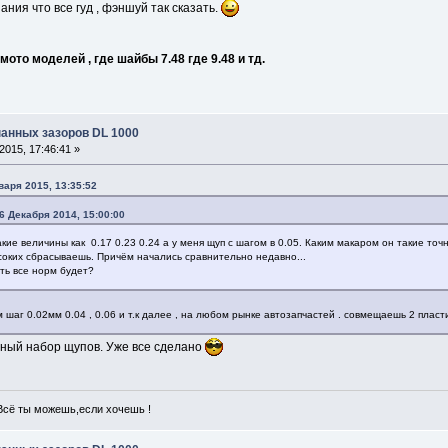
ания что все гуд , фэншуй так сказать.
ото моделей , где шайбы 7.48 где 9.48 и тд.
панных зазоров DL 1000
015, 17:46:41 »
варя 2015, 13:35:52
6 Декабря 2014, 15:00:00
кие величины как 0.17 0.23 0.24 а у меня щуп с шагом в 0.05. Каким макаром он такие т
соких сбрасываешь. Причём начались сравнительно недавно...
ть все норм будет?
шаг 0.02мм 0.04 , 0.06 и т.к далее , на любом рынке автозапчастей . совмещаешь 2 пласти
ный набор щупов. Уже все сделано
Всё ты ‭можешь,если хочешь !