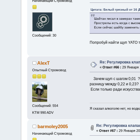
Начинающий Стромовод
Цитата: Белый грязный от 16 Д
Шайтан писал в замерах такие
Прострелы есть когда с высо
Если сейчас шайбу заменить 
Сообщений: 30
Попробуй найти щуп YATO та
Re: Регулировка кла
AlexT
«
Ответ #66 :
29 Января 2
Опытный Стромовод
Зачем щуп с шагом 0,01 ? 
разницу между 0,22 и 0,23?
Если только ради искусств
Сообщений: 554
Я сказал алкоголю нет, но водк
KTM 990 ADV
Re: Регулировка клапа
barmoley2005
«
Ответ #67 :
29 Января 201
Начинающий Стромовод