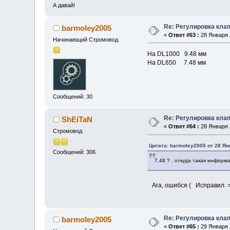
А давай!
Re: Регулировка кла
barmoley2005
«
Ответ #63 :
28 Января 2
Начинающий Стромовод
На DL1000 9.48 мм
На DL650 7.48 мм
Сообщений: 30
Re: Регулировка кла
ShEiTaN
«
Ответ #64 :
28 Января 2
Стромовод
Цитата: barmoley2005 от 28 Ян
Сообщений: 306
7,48 ? , откуда такая инфор
Ага, ошибся ( Исправил. =
Re: Регулировка кла
barmoley2005
«
Ответ #65 :
29 Января 2