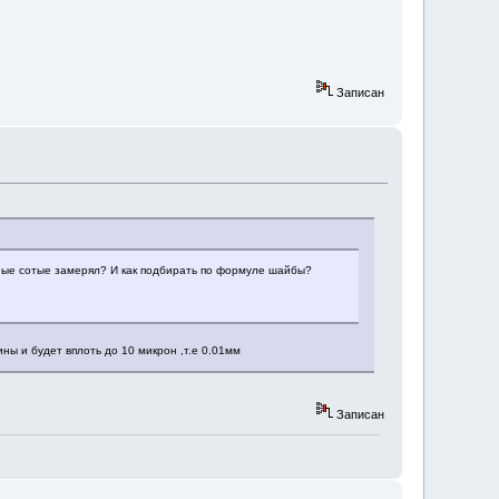
Записан
очные сотые замерял? И как подбирать по формуле шайбы?
ны и будет вплоть до 10 микрон ,т.е 0.01мм
Записан