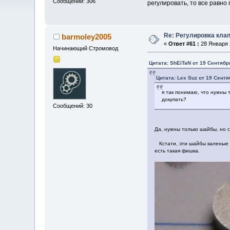
Сообщений: 306
регулировать, то все равно 
Re: Регулировка кла
barmoley2005
«
Ответ #61 :
28 Января 2
Начинающий Стромовод
Цитата: ShEiTaN от 19 Сентября
Цитата: Lex Suz от 19 Сентя
я так понимаю, что нужны
докупать?
Сообщений: 30
Да, нужны только шайбы, но 
Кстати, эти шайбы каленые и
есть такая фишка.