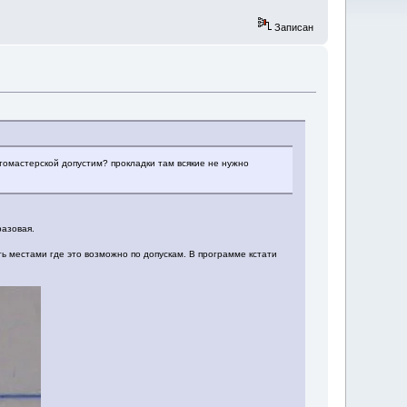
Записан
томастерской допустим? прокладки там всякие не нужно
разовая.
ь местами где это возможно по допускам. В программе кстати