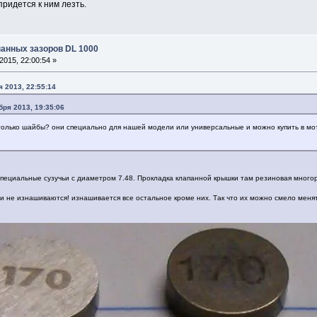
придется к ним лезть.
панных зазоров DL 1000
015, 22:00:54 »
 2013, 22:55:14
бря 2013, 19:35:06
 только шайбы? они специально для нашей модели или универсальные и можно купить в мо
специальные сузучьи с диаметром 7.48. Прокладка клапанной крышки там резиновая много
 не изнашиваются! изнашивается все остальное кроме них. Так что их можно смело менят