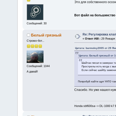
Это для собственного осозн
Вот файл на большинство м
Сообщений: 30
Re: Регулировка кла
Белый грязный
«
Ответ #68 :
29 Января 2
Стромо-бот...
Цитата: barmoley2005 от 29 Ян
Цитата: Белый грязный от 1
Шайтан писал в замерах та
Сообщений: 1044
Прострелы есть когда с вы
Если сейчас шайбу замени
А давай!
Попробуй найти щуп YATO там 
Спасибо. Но уже нашел нуж
Honda sbf600sa--> DL-1000 k7 