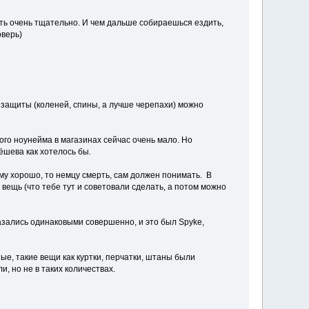
ать очень тщательно. И чем дальше собираешься ездить,
оверь)
й защиты (коленей, спины, а лучше черепахи) можно
кого ноунейма в магазинах сейчас очень мало. Но
ёшева как хотелось бы.
кому хорошо, то немцу смерть, сам должен понимать. В
вещь (что тебе тут и советовали сделать, а потом можно
Оказались одинаковыми совершенно, и это был Spyke,
ые, такие вещи как куртки, перчатки, штаны были
, но не в таких количествах.