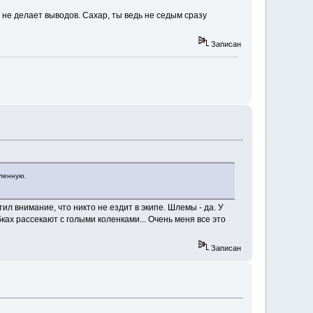
 не делает выводов. Сахар, ты ведь не седым сразу
Записан
еленную.
ил внимание, что никто не ездит в экипе. Шлемы - да. У
бках рассекают с голыми коленками... Очень меня все это
Записан