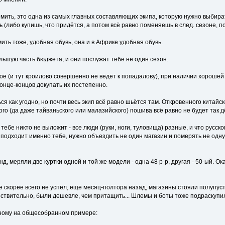
омить, это одна из самых главных составляющих экипа, которую нужно выбир
 (либо купишь, что придётся, а потом всё равно поменяешь в след. сезоне, п
мить тоже, удобная обувь, она и в Африке удобная обувь.
льшую часть бюджета, и они послужат тебе не один сезон.
рое (и тут кроилово совершенно не ведет к попадалову), при наличии хороше
онце-концов докупать их постепенно.
ся как угодно, но почти весь экип всё равно шьётся там. Откровенного китайс
го (да даже тайваньского или малазийского) пошива всё равно не будет так д
 тебе никто не выложит - все люди (руки, ноги, туловища) разные, и что русс
 подходит именно тебе, нужно объездить не один магазин и померять не одну 
нд, меряли две куртки одной и той же модели - одна 48 р-р, другая - 50-ый. 
 скорее всего не успел, еще месяц-полтора назад, магазины стояли полупуст
ствительно, были дешевле, чем притащить... Шлемы и боты тоже подраскупили
ному на общесобранном примере: