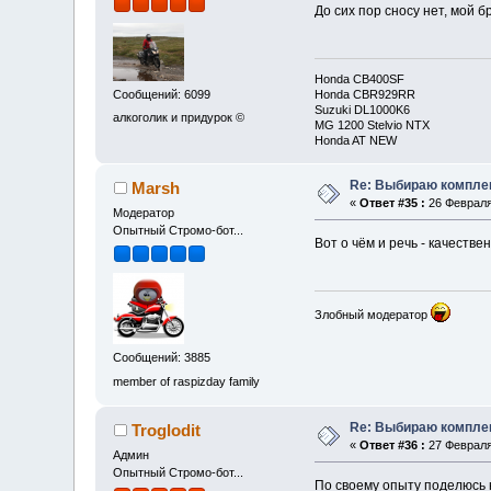
До сих пор сносу нет, мой б
Honda CB400SF
Honda CBR929RR
Сообщений: 6099
Suzuki DL1000K6
алкоголик и придурок ©
MG 1200 Stelvio NTX
Honda AT NEW
Re: Выбираю комплек
Marsh
«
Ответ #35 :
26 Февраля 
Модератор
Опытный Стромо-бот...
Вот о чём и речь - качестве
Злобный модератор
Сообщений: 3885
member of raspizday family
Re: Выбираю комплек
Troglodit
«
Ответ #36 :
27 Февраля 
Админ
Опытный Стромо-бот...
По своему опыту поделюсь 