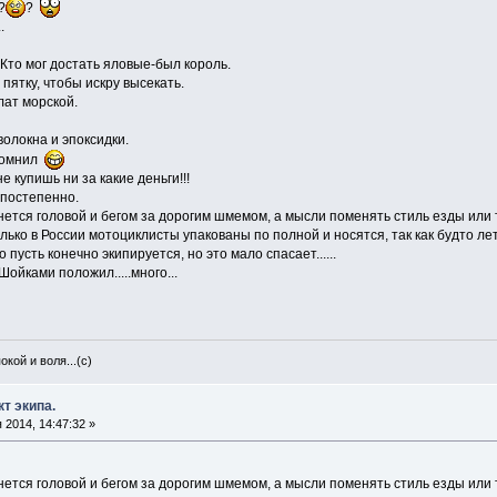
?
?
.
Кто мог достать яловые-был король.
пятку, чтобы искру высекать.
лат морской.
олокна и эпоксидки.
спомнил
 купишь ни за какие деньги!!!
 постепенно.
кнется головой и бегом за дорогим шмемом, а мысли поменять стиль езды или 
лько в России мотоциклисты упакованы по полной и носятся, так как будто ле
 пусть конечно экипируется, но это мало спасает......
Шойками положил.....много...
окой и воля...(с)
т экипа.
2014, 14:47:32 »
кнется головой и бегом за дорогим шмемом, а мысли поменять стиль езды или 