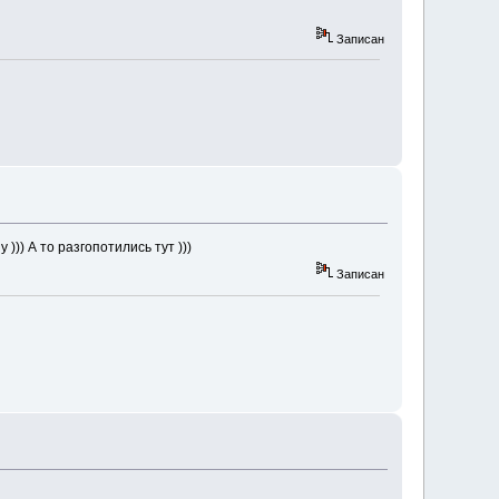
Записан
))) А то разгопотились тут )))
Записан