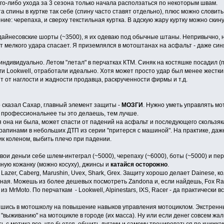
го-либо ухода за 3 сезона только начала расползаться по некоторым швам.
а спины в куртке так себе (спину часто ставят отдельно), плюс можно словить
ие: черепаха, и сверху текстильная куртка. В адскую жару куртку можно скину
 дайнесовские шорты (~3500), я их одеваю под обычные штаны. Непривычно, 
От мелкого удара спасает. Я приземлялся в мотоштанах на асфальт - даже син
е индивидуально. Летом "летал" в перчатках КТМ. Синяк на костяшке посадил
аги Lookwell, отработали идеально. Хотя может просто удар был менее жестк
т от наглости и жадности продавца, раскрученности фирмы и т.д.
о сказал Сахар, главный элемент защиты -
МОЗГИ
. Нужно уметь управлять мо
м профессиональнее ты это делаешь, тем лучше.
я она ни была, может спасти от падений на асфальт и последующего скользяк
апинами в небольших ДТП из серии "притерся с машиной". На практике, даже
тик коленом, выбить плечо при падении.
вои деньги себе шлем-интеграл (~5000), черепаху (~6000), боты (~5000) и пер
ную кожанку (можно косуху), джинсы и
катайся осторожно
.
azer, Caberg, Marushin, Uvex, Shark, Grex. Защиту хорошо делает Dainese, к
ая. Можешь из более дешевых посмотреть Zandona и, если найдешь, Fox Racing.
из MrMoto. По перчаткам - Lookwell, Alpinestars, IXS, Racer - да практически
ишись в мотошколу на повышение навыков управления мотоциклом. Экстренн
 "выживанию" на мотоцикле в городе (их масса). Ну или если денег совсем жал
ь с мотика все, что бьется, обшить дугами и самому тренироваться по книжк