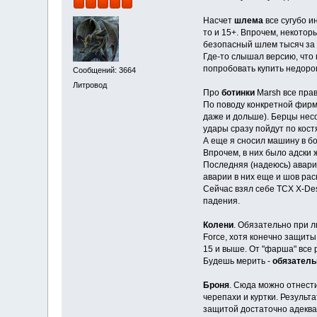
Насчет
шлема
все сугубо и
то и 15+. Впрочем, некотор
безопасный шлем тысяч за 6-
Где-то слышал версию, что 
попробовать купить недорог
Сообщений: 3664
Литровод
Про
ботинки
Marsh все пра
По поводу конкретной фирмы
даже и дольше). Берцы нес
удары сразу пойдут по костя
А еще я сносил машину в бо
Впрочем, в них было адски 
Последняя (надеюсь) авария
аварии в них еще и шов рас
Сейчас взял себе TCX X-Dese
падения.
Колени
. Обязательно при л
Force, хотя конечно защиты
15 и выше. От "фарша" все 
Будешь мерить -
обязатель
Броня
. Сюда можно отнест
черепахи и куртки. Результа
защитой достаточно адекват