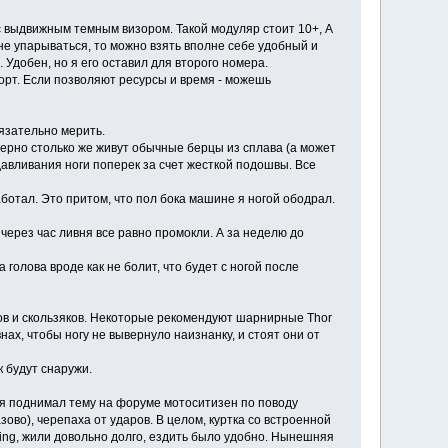
с выдвижным темным визором. Такой модуляр стоит 10+, А
 не упарываться, то можно взять вполне себе удобный и
 Удобен, но я его оставил для второго номера.
форт. Если позволяют ресурсы и время - можешь
бязательно мерить.
мерно столько же живут обычные берцы из сплава (а может
авливания ноги поперек за счет жесткой подошвы. Все
ботал. Это притом, что пол бока машине я ногой ободрал.
 через час ливня все равно промокли. А за неделю до
 голова вроде как не болит, что будет с ногой после
ров и скользяков. Некоторые рекомендуют шарнирные Thor
ах, чтобы ногу не вывернуло наизнанку, и стоят они от
 будут снаружи.
мя поднимал тему на форуме мотоситизен по поводу
азово), черепаха от ударов. В целом, куртка со встроенной
acing, жили довольно долго, ездить было удобно. Нынешняя