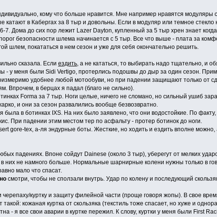
ндивидуально, кому что больше нравится. Мне например нравятся модуляры 
ые катают в Кабергах за 8 тыр и довольны. Если в модуляр или темное стекло
7. Дома до сих пор лежит Lazer Dayton, купленный за 5 тыр хрен знает когда.
порог безопасности шлема начинается с 5 тыр. Все что выше - плата за ком
ой шлем, покататься в нем сезон и уже для себя окончательно решить.
вильно сказала. Если
ездить
, а не кататься, то выбирать надо тщательно, и о
 - у меня были Sidi Vertigo, протерлись подошвы до дыр за один сезон. При
оизмеримо удобнее любой мотообуви, но при падении защищают только от сд
м. Впрочем, в берцах я падал (благо не сильно).
тинках Forma за 7 тыр. Ноги целые, ничего не сломано, но сильный ушиб зара
жарко, и они за сезон развалились вообще безвозвратно.
 была в ботинках IXS. На них было заявлено, что они водостойкие. По факту,
кис. При падении этим местом тер по асфальту - протер ботинок до ноги.
rt gore-tex, а-ля эндурные боты. Жесткие, но ходить и ездить вполне можно, а
юбых падениях. Впоне сойдут Dainese (около 3 тыр), уберегут от мелких уда
 в них не намного больше. Нормальные шарнирные колени нужны только в говн
равно мало что спасат.
но
смотри, чтобы не сползали внутрь. Удар по колену и последующий скользяк
и черепаху/куртку и защиту филейной части (проще говоря жопы). В свое вре
т такой: кожаная куртка от скользяка (текстиль тоже спасает, но хуже и однор
на - я все свои аварии в куртке пережил. К слову, куртки у меня были First R