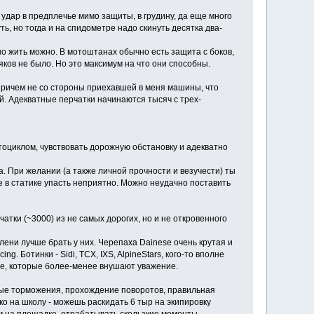
 удар в предплечье мимо защиты, в грудину, да еще много
ть, но тогда и на спидометре надо скинуть десятка два-
но жить можно. В мотоштанах обычно есть защита с боков,
яков не было. Но это максимум на что они способны.
 (причем не со стороны приехавшей в меня машины, что
ий. Адекватные перчатки начинаются тысяч с трех-
тоциклом, чувствовать дорожную обстановку и адекватно
а. При желании (а также личной прочности и везучести) ты
 в статике упасть неприятно. Можно неудачно поставить
чатки (~3000) из не самых дорогих, но и не откровенного
олени лучше брать у них. Черепаха Dainese очень крутая и
 Ботинки - Sidi, TCX, IXS, AlpineStars, кого-то вполне
 все, которые более-менее внушают уважение.
ые торможения, прохождение поворотов, правильная
ко на школу - можешь раскидать 6 тыр на экипировку
ам на площадке, отрабатывать скользкие моменты.