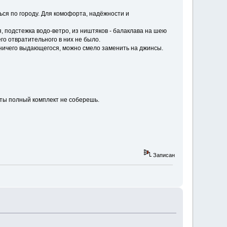
ться по городу. Для комофорта, надёжности и
ия, подстежка водо-ветро, из ништяков - балаклава на шею
го отвратительного в них не было.
 ничего выдающегося, можно смело заменить на джинсы.
ги ты полный комплект не соберешь.
Записан