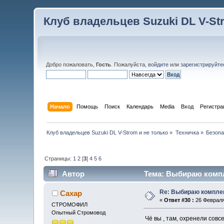
Клуб владельцев Suzuki DL V-St
Добро пожаловать,
Гость
. Пожалуйста,
войдите
или
зарегистрируйте
Начало
Помощь
Поиск
Календарь
Media
Вход
Регистра
Клуб владельцев Suzuki DL V-Strom и не только
»
Техничка
»
Безопа
Страницы:
1
2
[
3
]
4
5
6
Автор
Тема: Выбираю компле
Re: Выбираю комплек
Сахар
«
Ответ #30 :
26 Февраля 
СТРОМОФИЛ
Опытный Стромовод
Чё вы , там, охренели совс