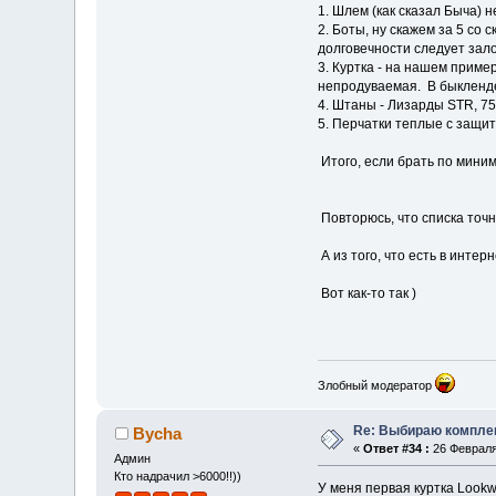
1. Шлем (как сказал Быча) н
2. Боты, ну скажем за 5 со
долговечности следует зал
3. Куртка - на нашем приме
непродуваемая. В быкленде 
4. Штаны - Лизарды STR, 7
5. Перчатки теплые с защит
Итого, если брать по миним
Повторюсь, что списка точно
А из того, что есть в интер
Вот как-то так )
Злобный модератор
Re: Выбираю комплек
Bycha
«
Ответ #34 :
26 Февраля 
Админ
Кто надрачил >6000!!))
У меня первая куртка Lookw