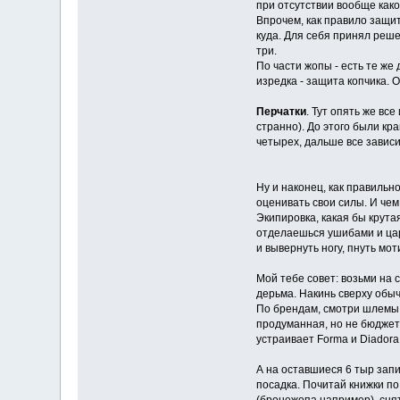
при отсутствии вообще како
Впрочем, как правило защит
куда. Для себя принял решен
три.
По части жопы - есть те же
изредка - защита копчика. 
Перчатки
. Тут опять же вс
странно). До этого были кр
четырех, дальше все зависи
Ну и наконец, как правильн
оценивать свои силы. И че
Экипировка, какая бы крута
отделаешься ушибами и цар
и вывернуть ногу, пнуть мо
Мой тебе совет: возьми на с
дерьма. Накинь сверху обыч
По брендам, смотри шлемы L
продуманная, но не бюджетн
устраивает Forma и Diadora 
А на оставшиеся 6 тыр зап
посадка. Почитай книжки по
(бронежопа например), снят