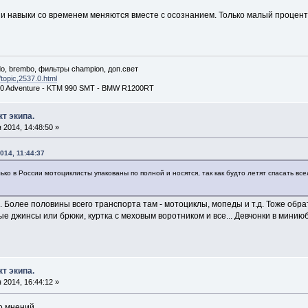
 и навыки со временем меняются вместе с осознанием. Только малый процент
do, brembo, фильтры champion, доп.свет
/topic,2537.0.html
0 Adventure - KTM 990 SMT - BMW R1200RT
т экипа.
2014, 14:48:50 »
014, 11:44:37
ко в России мотоциклисты упакованы по полной и носятся, так как будто летят спасать вс
 Более половины всего транспорта там - мотоциклы, мопеды и т.д. Тоже обрат
ные джинсы или брюки, куртка с меховым воротником и все... Девчонки в минию
т экипа.
2014, 16:44:12 »
о мнений.