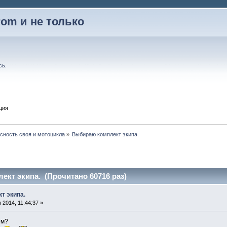
rom и не только
сь
.
ция
сность своя и мотоцикла
»
Выбираю комплект экипа.
кт экипа. (Прочитано 60716 раз)
т экипа.
2014, 11:44:37 »
ем?