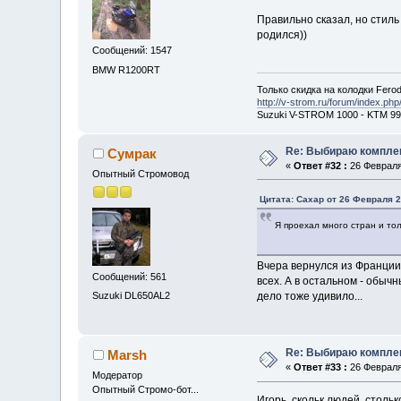
Правильно сказал, но стиль
родился))
Сообщений: 1547
BMW R1200RT
Только скидка на колодки Fero
http://v-strom.ru/forum/index.php
Suzuki V-STROM 1000 - KTM 99
Re: Выбираю комплек
Сумрак
«
Ответ #32 :
26 Февраля 
Опытный Стромовод
Цитата: Сахар от 26 Февраля 2
Я проехал много стран и толь
Вчера вернулся из Франции.
Сообщений: 561
всех. А в остальном - обыч
Suzuki DL650AL2
дело тоже удивило...
Re: Выбираю комплек
Marsh
«
Ответ #33 :
26 Февраля 
Модератор
Опытный Стромо-бот...
Игорь, скольк людей, стольк