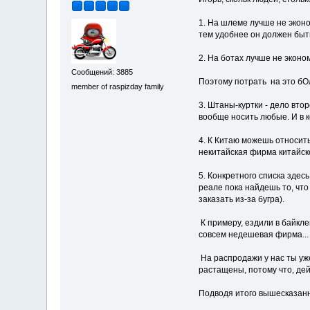
1. На шлеме лучше не экон
тем удобнее он должен быть
2. На ботах лучше не эконо
Сообщений: 3885
Поэтому потрать на это бО
member of raspizday family
3. Штаны-куртки - дело вто
вообще носить любые. И в к
4. К Китаю можешь относить
некитайская фирма китайско
5. Конкретного списка здесь
реале пока найдешь то, что
заказать из-за бугра).
К примеру, ездили в байкле
совсем недешевая фирма...
На распродажи у нас ты уже
растащены, потому что, дей
Подводя итого вышесказан