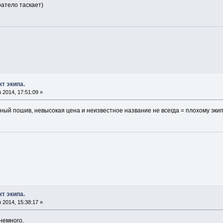
ратело таскает)
т экипа.
2014, 17:51:09 »
нный пошив, невысокая цена и неизвестное название не всегда = плохому экипу 
т экипа.
2014, 15:38:17 »
немного.