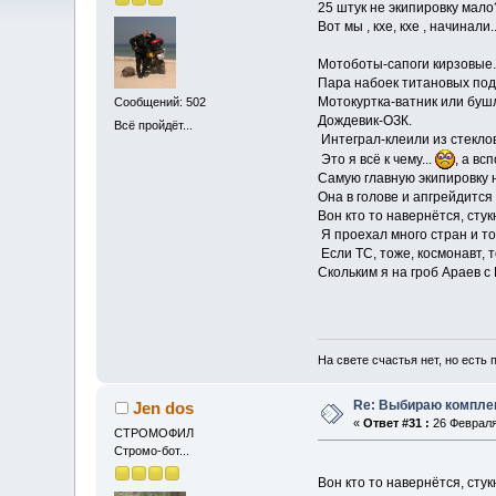
25 штук не экипировку мало
Вот мы , кхе, кхе , начинали..
Мотоботы-сапоги кирзовые.
Пара набоек титановых под 
Мотокуртка-ватник или буш
Сообщений: 502
Дождевик-ОЗК.
Всё пройдёт...
Интеграл-клеили из стеклов
Это я всё к чему...
, а в
Самую главную экипировку не
Она в голове и апгрейдится
Вон кто то навернётся, сту
Я проехал много стран и то
Если ТС, тоже, космонавт, то
Скольким я на гроб Араев с 
На свете счастья нет, но есть п
Re: Выбираю комплек
Jen dos
«
Ответ #31 :
26 Февраля 
СТРОМОФИЛ
Стромо-бот...
Вон кто то навернётся, сту