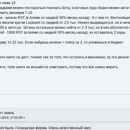
е ниже 10.
 скидками можно постараться поискать боты, в которых худо-бедно можно ката
ожить минимум 7-10.
ре - купили RST (в Аояме со скидкой 30% месяц назад) - 6 с чем-то. Вентиляц
висели куртки Lookwell со скидкой от 2,5 тыс. Ничего выдающегося, но и ниче
500 в мото.ру. Штаны остальные можно найти от 2-3 тыс, но в них абсолютно
ой - 1900 RST (в Аояме со скидкой 30% месяц назад), их оставалось 3 пары.
уму, то 22 тыс. Если найдешь колени + спину за 3, то уложишься в бюджет.
го никто не даст, точнее так: из того, что осталось в магазинах, за эти день
нете, тебе никто не возьмётся советовать, потому что всё нужно мерять.
т экипа.
2014, 17:01:08 »
ell была. Голандская фирма. Очень качественный экип.