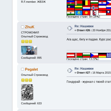
R.F.member. ЖВЗЖ
Re: Нашивки
ZhuK
«
Ответ #26 :
20 Ноября 2014
СТРОМОФИЛ
Опытный Стромовод
Ага щас, бегу и падаю. Курс р
Сообщений: 895
Re: Нашивки
Pegalet
«
Ответ #27 :
16 Марта 2015,
Опытный Стромовод
Гондурай - журнал с твоей ста
Сообщений: 633