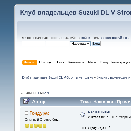
Клуб владельцев Suzuki DL V-Stro
Добро пожаловать,
Гость
. Пожалуйста,
войдите
или
зарегистрируйтесь
.
Начало
Помощь
Поиск
Календарь
Media
Вход
Регистрация
Клуб владельцев Suzuki DL V-Strom и не только
»
Жизнь стромоводов и
Страницы:
1
[
2
]
3
4
Автор
Тема: Нашивки (Прочит
Re: Нашивки
Гондурас
«
Ответ #15 :
10 Сентября 20
Опытный Стромо-бот...
а ты в тулу едешь?