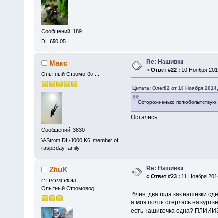
Сообщений: 189
DL 650 05
Re: Нашивки
Макс
«
Ответ #22 :
10 Ноября 2014
Опытный Стромо-бот...
Цитата: Олег82 от 10 Ноября 2014,
Осторожненько полюбопытствую,
Остались
Сообщений: 3830
V-Strom DL-1000 K6, member of
raspizday family
Re: Нашивки
ZhuK
«
Ответ #23 :
11 Ноября 2014
СТРОМОФИЛ
Опытный Стромовод
блин, два года как нашивки сд
а моя почти стёрлась на куртке
есть нашивочка одна? ПЛИИИ