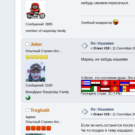
нибудь сможем пересечься.
Злобный модератор
Сообщений: 3885
member of raspizday family
Re: Нашивки
Joker
«
Ответ #18 :
11 Сентября 20
Опытный Стромо-бот...
Мариш, не забудь нашивки
V-Strom это состояние души. Это
Сообщений: 5100
ВоенДорог Raspizday Family
Re: Нашивки
Troglodit
«
Ответ #19 :
11 Сентября 20
Админ
Опытный Стромо-бот...
Если че-нить останется после 
Че-то поздно я тему нашарил.