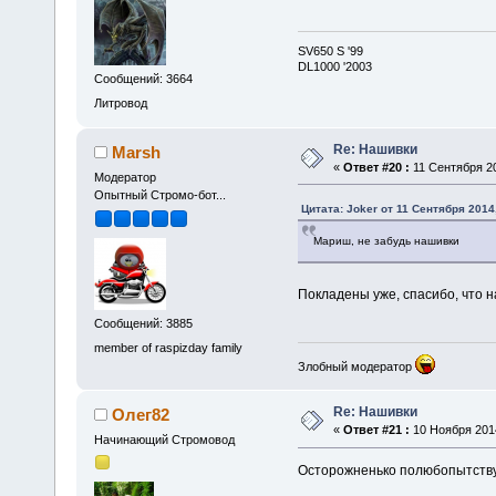
SV650 S '99
DL1000 '2003
Сообщений: 3664
Литровод
Re: Нашивки
Marsh
«
Ответ #20 :
11 Сентября 20
Модератор
Опытный Стромо-бот...
Цитата: Joker от 11 Сентября 2014,
Мариш, не забудь нашивки
Покладены уже, спасибо, что 
Сообщений: 3885
member of raspizday family
Злобный модератор
Re: Нашивки
Олег82
«
Ответ #21 :
10 Ноября 2014
Начинающий Стромовод
Осторожненько полюбопытству