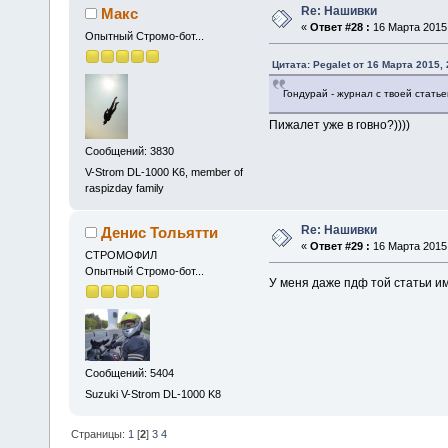
Re: Нашивки
Макс
«
Ответ #28 :
16 Марта 2015,
Опытный Стромо-бот...
Цитата: Pegalet от 16 Марта 2015, 
Гондурай - журнал с твоей стать
Пижалет уже в говно?))))
Сообщений: 3830
V-Strom DL-1000 K6, member of
raspizday family
Re: Нашивки
Денис Тольятти
«
Ответ #29 :
16 Марта 2015,
СТРОМОФИЛ
Опытный Стромо-бот...
У меня даже пдф той статьи им
Сообщений: 5404
Suzuki V-Strom DL-1000 K8
Страницы:
1
[
2
]
3
4