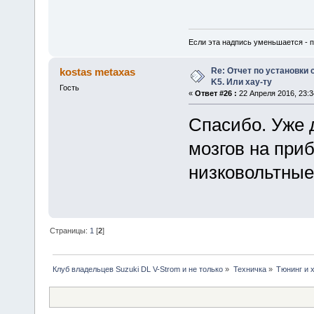
Если эта надпись уменьшается - пр
Re: Отчет по установки 
kostas metaxas
K5. Или хау-ту
Гость
«
Ответ #26 :
22 Апреля 2016, 23:3
Спасибо. Уже 
мозгов на приб
низковольтные
Страницы:
1
[
2
]
Клуб владельцев Suzuki DL V-Strom и не только
»
Техничка
»
Тюнинг и 