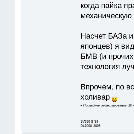
когда пайка пр
механическую 
Насчет БАЗа и 
японцев) я ви
БМВ (и прочих
технология лу
Впрочем, по в
холивар
«
Последнее редактирование: 10 Ап
SV650 S '99
DL1000 '2003