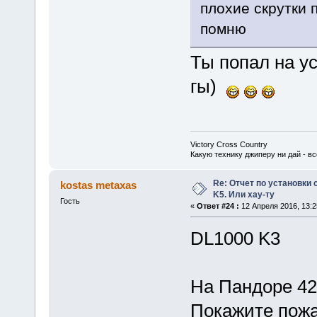
плохие скрутки 
помню
Ты попал на ус
гы)
Victory Cross Country
Какую технику джиперу ни дай - вс
Re: Отчет по установки 
kostas metaxas
K5. Или хау-ту
Гость
«
Ответ #24 :
12 Апреля 2016, 13:2
DL1000 K3
На Пандоре 420
Покажите пожа