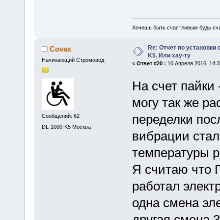
Хочешь быть счастливым будь сч
Re: Отчет по установки 
Covax
K5. Или хау-ту
Начинающий Стромовод
«
Ответ #20 :
10 Апреля 2016, 14:3
На счет пайки 
могу так же ра
переделки пос
Сообщений: 62
DL-1000-K5 Москва
вибрации стала
температуры ра
Я считаю что
работал элект
одна смена эле
другая смена 3