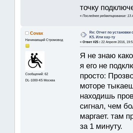
точку подключ
«
Последнее редактирование: 13 А
Re: Отчет по установки 
Covax
K5. Или хау-ту
Начинающий Стромовод
«
Ответ #25 :
22 Апреля 2016, 19:5
Я не знаю како
я его не подкл
просто: Прозв
Сообщений: 62
DL-1000-K5 Москва
моторе тыкаешь
находишь пров
сигнал, чем б
маргает. там п
за 1 минуту.