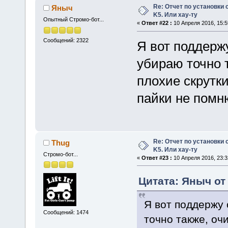
Re: Отчет по установки 
Яныч
K5. Или хау-ту
Опытный Стромо-бот...
«
Ответ #22 :
10 Апреля 2016, 15:5
Сообщений: 2322
Я вот поддерж
убираю точно 
плохие скрутк
пайки не помн
Re: Отчет по установки 
Thug
K5. Или хау-ту
Стромо-бот...
«
Ответ #23 :
10 Апреля 2016, 23:3
Цитата: Яныч от 
Я вот поддержу 
Сообщений: 1474
точно также, оч