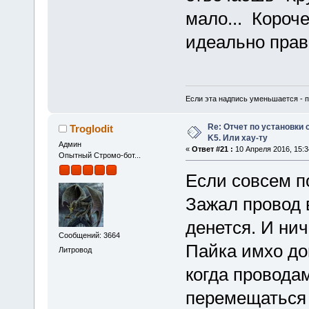
мало... Короче
идеально прави
Если эта надпись уменьшается - пр
Re: Отчет по установки 
Troglodit
K5. Или хау-ту
Админ
«
Ответ #21 :
10 Апреля 2016, 15:3
Опытный Стромо-бот...
Если совсем по
Зажал провод в
денется. И нич
Сообщений: 3664
Пайка имхо до
Литровод
когда проводам
перемещаться 