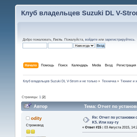
Клуб владельцев Suzuki DL V-Stro
Добро пожаловать,
Гость
. Пожалуйста,
войдите
или
зарегистрируйтесь
.
Начало
Помощь
Поиск
Календарь
Media
Вход
Регистрация
Клуб владельцев Suzuki DL V-Strom и не только
»
Техничка
»
Тюнинг и 
Страницы:
1
[
2
]
Автор
Тема: Отчет по установ
раз)
Re: Отчет по установки 
odity
K5. Или хау-ту
Стромовод
«
Ответ #15 :
03 Августа 2015, 14: