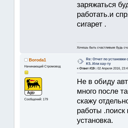
заряжаться буд
работать.и сп
сигарет .
Хочешь быть счастливым будь сч
Re: Отчет по установки 
Boroda1
K5. Или хау-ту
Начинающий Стромовод
«
Ответ #19 :
02 Апреля 2016, 23:4
Не в обиду ав
много после т
скажу отдельно
Сообщений: 179
работы .поиск
установка.