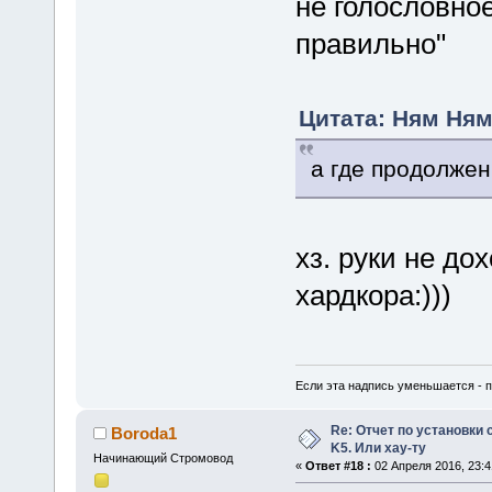
не голословное
правильно"
Цитата: Ням Ням
а где продолжен
хз. руки не до
хардкора:)))
Если эта надпись уменьшается - пр
Re: Отчет по установки 
Boroda1
K5. Или хау-ту
Начинающий Стромовод
«
Ответ #18 :
02 Апреля 2016, 23:4