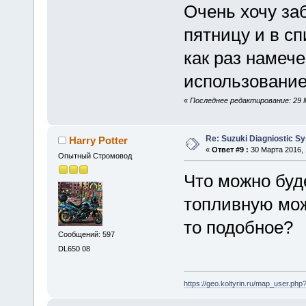
Очень хочу заб
пятницу и в сп
как раз намеч
использование
«
Последнее редактирование: 29 
Re: Suzuki Diagniostic S
Harry Potter
«
Ответ #9 :
30 Марта 2016, 
Опытный Стромовод
Что можно буд
топливную мож
то подобное?
Сообщений: 597
DL650 08
https://geo.koltyrin.ru/map_user.p