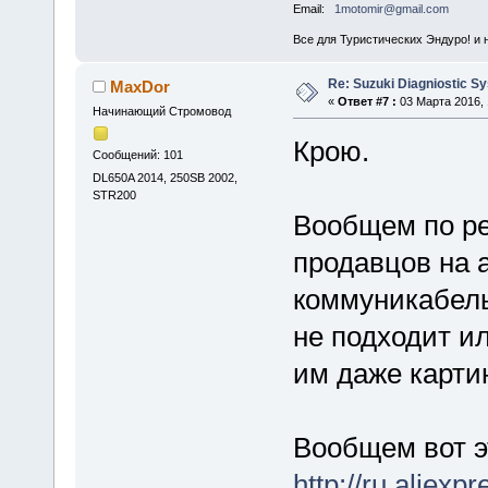
Email:
1motomir@gmail.com
Все для Туристических Эндуро! и 
Re: Suzuki Diagniostic S
MaxDor
«
Ответ #7 :
03 Марта 2016, 
Начинающий Стромовод
Крою.
Сообщений: 101
DL650A 2014, 250SB 2002,
STR200
Вообщем по ре
продавцов на а
коммуникабель
не подходит ил
им даже карти
Вообщем вот э
http://ru.aliex