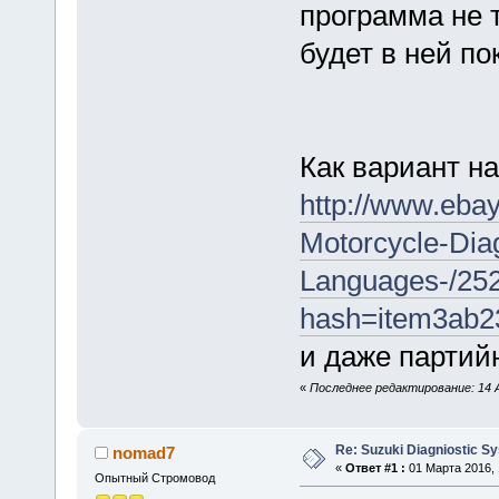
программа не 
будет в ней по
Как вариант на
http://www.eba
Motorcycle-Dia
Languages-/25
hash=item3ab
и даже партий
«
Последнее редактирование: 14 А
Re: Suzuki Diagniostic S
nomad7
«
Ответ #1 :
01 Марта 2016, 
Опытный Стромовод