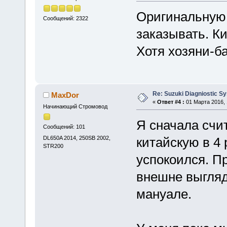
Оригинальную 
Сообщений: 2322
заказывать. Ки
Хотя хозяни-б
Re: Suzuki Diagniostic S
MaxDor
«
Ответ #4 :
01 Марта 2016, 
Начинающий Стромовод
Я сначала счит
Сообщений: 101
DL650A 2014, 250SB 2002,
китайскую в 4 
STR200
успокоился. Пр
внешне выгляди
мануале.