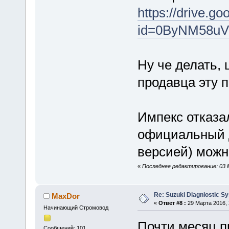
https://drive.g
id=0ByNM58u
Ну че делать, 
продавца эту п
Импекс отказал
официальный д
версией) можн
«
Последнее редактирование: 03 
Re: Suzuki Diagniostic S
MaxDor
«
Ответ #8 :
29 Марта 2016, 
Начинающий Стромовод
Почти месяц пр
Сообщений: 101