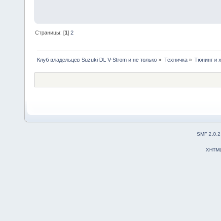
Страницы: [
1
]
2
Клуб владельцев Suzuki DL V-Strom и не только
»
Техничка
»
Тюнинг и 
SMF 2.0.2
XHTM