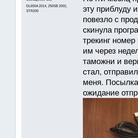
DL650A 2014, 250SB 2002,
эту приблуду и
STR200
повезло с прод
скинула програ
трекинг номер 
им через неде
таможни и вер
стал, отправил
меня. Посылка
ожидание отпра