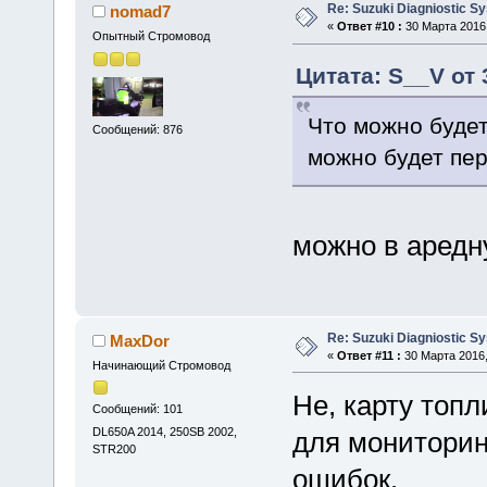
Re: Suzuki Diagniostic S
nomad7
«
Ответ #10 :
30 Марта 2016,
Опытный Стромовод
Цитата: S__V от 
Что можно будет
Сообщений: 876
можно будет пер
можно в аред
Re: Suzuki Diagniostic S
MaxDor
«
Ответ #11 :
30 Марта 2016,
Начинающий Стромовод
Не, карту топл
Сообщений: 101
DL650A 2014, 250SB 2002,
для мониторин
STR200
ошибок.