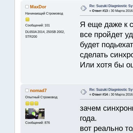
Re: Suzuki Diagniostic S
MaxDor
«
Ответ #13 :
30 Марта 2016,
Начинающий Стромовод
Я еще даже к с
Сообщений: 101
DL650A 2014, 250SB 2002,
все пройдет у
STR200
будет подьехат
сделать синхр
Или хотя бы о
Re: Suzuki Diagniostic S
nomad7
«
Ответ #14 :
30 Марта 2016,
Опытный Стромовод
зачем синхрон
года.
Сообщений: 876
вот реально т