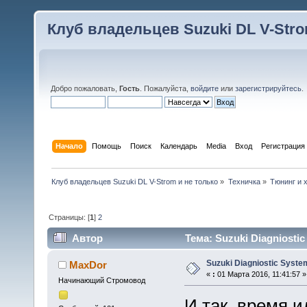
Клуб владельцев Suzuki DL V-Stro
Добро пожаловать,
Гость
. Пожалуйста,
войдите
или
зарегистрируйтесь
.
Начало
Помощь
Поиск
Календарь
Media
Вход
Регистрация
Клуб владельцев Suzuki DL V-Strom и не только
»
Техничка
»
Тюнинг и 
Страницы: [
1
]
2
Автор
Тема: Suzuki Diagniosti
Suzuki Diagniostic Syste
MaxDor
«
:
01 Марта 2016, 11:41:57 »
Начинающий Стромовод
И так, время и