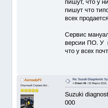
пишут, что у н
пишут что типо
всех продаетс
Сервис мануал
версии ПО. У 
что у всех почт
Re: Suzuki Diagniostic S
АнтонЫЧ
«
Ответ #6 :
02 Марта 2016, 
Опытный Стромо-бот...
Suzuki diagnost
000