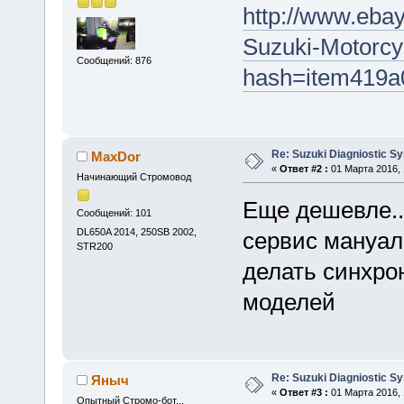
http://www.ebay
Suzuki-Motorcy
Сообщений: 876
hash=item419
Re: Suzuki Diagniostic S
MaxDor
«
Ответ #2 :
01 Марта 2016, 
Начинающий Стромовод
Еще дешевле...
Сообщений: 101
DL650A 2014, 250SB 2002,
сервис мануал
STR200
делать синхро
моделей
Re: Suzuki Diagniostic S
Яныч
«
Ответ #3 :
01 Марта 2016, 
Опытный Стромо-бот...