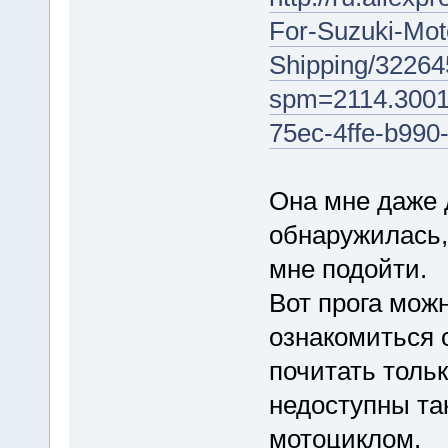
For-Suzuki-Mot
Shipping/32264
spm=2114.3001
75ec-4ffe-b99
Она мне даже 
обнаружилась, 
мне подойти.
Вот прога мож
ознакомиться 
почитать толь
недоступны так
мотоциклом.