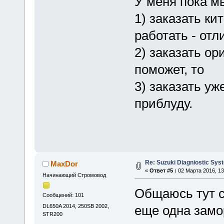
У меня пока м
1) заказать ки
работать - отл
2) заказать ор
поможет, то
3) заказать у
приблуду.
Re: Suzuki Diagniostic Sys
MaxDor
«
Ответ #5 :
02 Марта 2016, 13
Начинающий Стромовод
Общаюсь тут с
Сообщений: 101
DL650A 2014, 250SB 2002,
еще одна замо
STR200