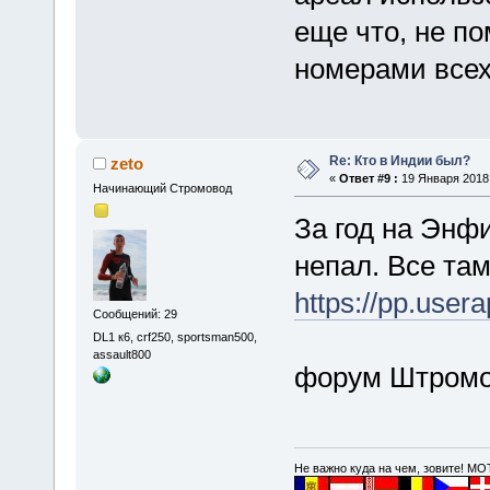
еще что, не по
номерами всех
Re: Кто в Индии был?
zeto
«
Ответ #9 :
19 Января 2018,
Начинающий Стромовод
За год на Энф
непал. Все там
https://pp.use
Сообщений: 29
DL1 к6, crf250, sportsman500,
assault800
форум Штромо
Не важно куда на чем, зовите! 