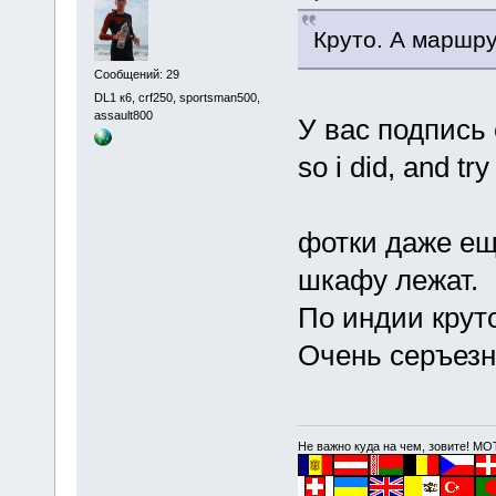
Круто. А маршру
Сообщений: 29
DL1 к6, crf250, sportsman500,
assault800
У вас подпись 
so i did, and try
фотки даже ещ
шкафу лежат.
По индии круто
Очень серъезн
Не важно куда на чем, зовите! 