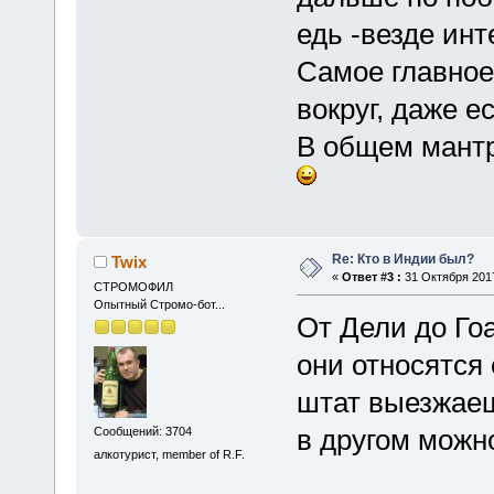
едь -везде инт
Самое главное 
вокруг, даже ес
В общем мант
Re: Кто в Индии был?
Twix
«
Ответ #3 :
31 Октября 2017
СТРОМОФИЛ
Опытный Стромо-бот...
От Дели до Гоа
они относятся 
штат выезжаеш
в другом можн
Сообщений: 3704
алкотурист, member of R.F.