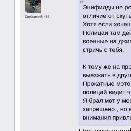
Энифилды не рек
отличие от скут
Сообщений: 474
Хотя если хочеш
Полицаи там дей
военные на джип
стричь с тебя.
К тому же на пр
выезжать в друг
Прокатные мото
полицай видит ч
Я брал мот у ме
запрещено., но 
внимания привл