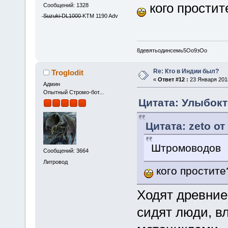
кого простит
Сообщений: 1328
̶S̶u̶z̶u̶k̶i̶ ̶D̶L̶1̶0̶0̶0̶ KTM 1190 Adv
8девятьодинсемь5Oo9зОо
Re: Кто в Индии был?
Troglodit
«
Ответ #12 :
23 Января 2018
Админ
Опытный Стромо-бот...
Цитата: Улыбокт
Цитата: zeto от
Штромоводов
Сообщений: 3664
Литровод
кого простите
Ходят древние 
сидят люди, 