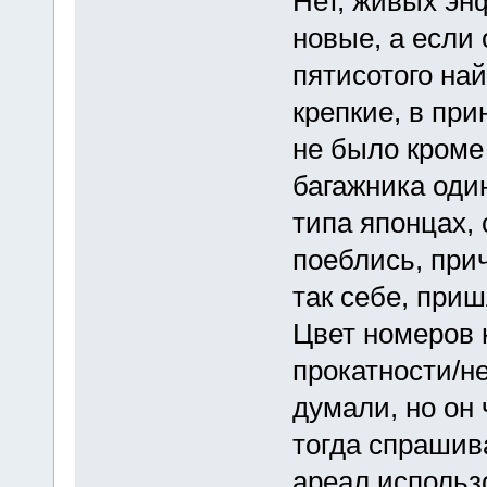
Нет, живых эн
новые, а если 
пятисотого най
крепкие, в при
не было кроме
багажника один
типа японцах,
поеблись, при
так себе, приш
Цвет номеров 
прокатности/н
думали, но он 
тогда спрашива
ареал использо