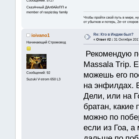
Сообщений: 5727
СказАчный ДАлбАйоПП и
member of raspizday family
Чтобы пройти свой путь в мире, н
от убытков и потерь, 2е–от споров
Re: Кто в Индии был?
ioivano1
«
Ответ #2 :
31 Октября 2017
Начинающий Стромовод
Рекомендую по
Massala Trip.
можешь его по
Сообщений: 92
Suzuki V-strom 650 L3
на энфилдах. Е
Дели, или на Г
братан, какие 
можно по побе
если из Гоа, а
дальше по побе