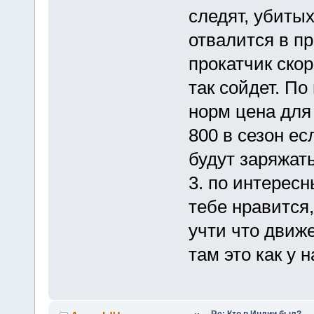
следят, убитых
отвалится в пр
прокатчик скор
так сойдет. По
норм цена для 
800 в сезон ес
будут заряжат
3. по интерес
тебе нравится,
учти что движ
там это как у н
Re: Кто в Индии был?