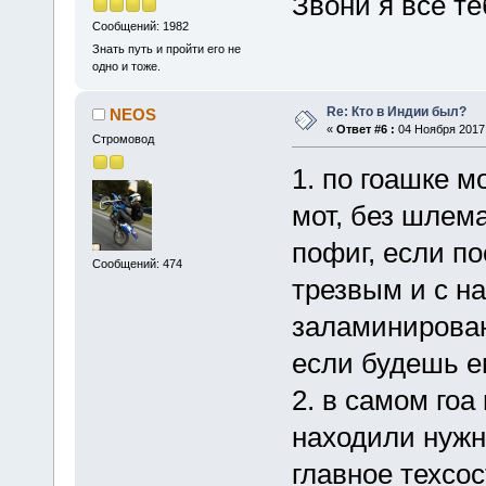
Звони я все те
Сообщений: 1982
Знать путь и пройти его не
одно и тоже.
Re: Кто в Индии был?
NEOS
«
Ответ #6 :
04 Ноября 2017,
Стромовод
1. по гоашке м
мот, без шлем
пофиг, если п
Сообщений: 474
трезвым и с н
заламинированн
если будешь е
2. в самом гоа
находили нужн
главное техсос