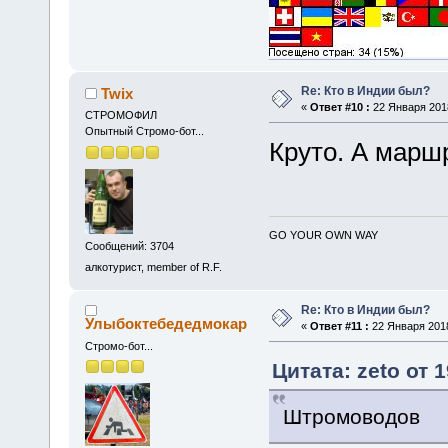
Re: Кто в Индии был?
Twix
«
Ответ #10 :
22 Января 2018
СТРОМОФИЛ
Опытный Стромо-бот...
Круто. А марш
GO YOUR OWN WAY
Сообщений: 3704
алкотурист, member of R.F.
Re: Кто в Индии был?
Улыбоктебедедмокар
«
Ответ #11 :
22 Января 2018
Стромо-бот...
Цитата: zeto от 
Штромоводов