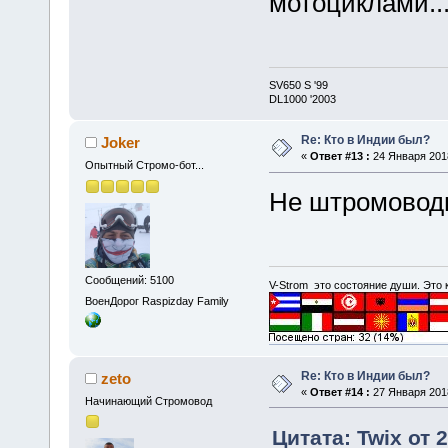
мотоциклами..
SV650 S '99
DL1000 '2003
Re: Кто в Индии был?
Joker
«
Ответ #13 :
24 Января 2018
Опытный Стромо-бот...
Не штромовод
Сообщений: 5100
V-Strom это состояние души. Это
ВоенДорог Raspizday Family
Re: Кто в Индии был?
zeto
«
Ответ #14 :
27 Января 2018
Начинающий Стромовод
Цитата: Twix от 