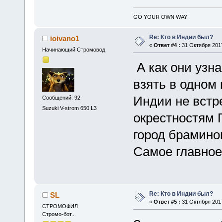
GO YOUR OWN WAY
Re: Кто в Индии был?
ioivano1
«
Ответ #4 :
31 Октября 2017
Начинающий Стромовод
А как они узна
взять в одном 
Индии не встр
Сообщений: 92
Suzuki V-strom 650 L3
окрестностям Г
город браминов
Самое главное 
Re: Кто в Индии был?
SL
«
Ответ #5 :
31 Октября 2017
СТРОМОФИЛ
Стромо-бот...