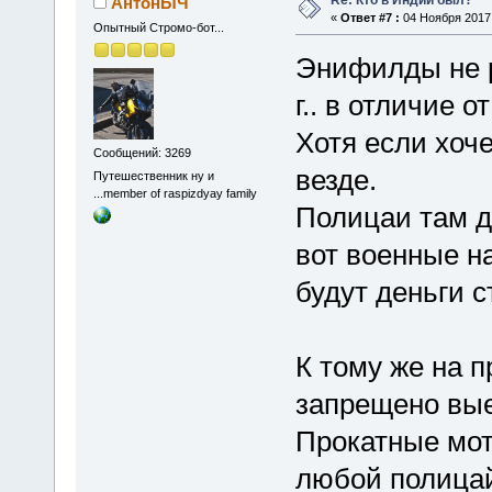
АнтонЫЧ
«
Ответ #7 :
04 Ноября 2017,
Опытный Стромо-бот...
Энифилды не р
г.. в отличие 
Хотя если хоч
Сообщений: 3269
везде.
Путешественник ну и
...member of raspizdyay family
Полицаи там д
вот военные на
будут деньги с
К тому же на п
запрещено вые
Прокатные мот
любой полицай