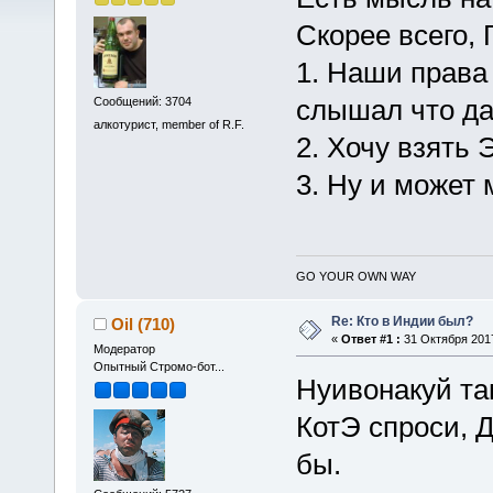
Скорее всего, 
1. Наши права
слышал что да
Сообщений: 3704
алкотурист, member of R.F.
2. Хочу взять
3. Ну и может
GO YOUR OWN WAY
Re: Кто в Индии был?
Oil (710)
«
Ответ #1 :
31 Октября 2017
Модератор
Опытный Стромо-бот...
Нуивонакуй та
КотЭ спроси, 
бы.