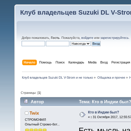
Клуб владельцев Suzuki DL V-Stro
Добро пожаловать,
Гость
. Пожалуйста,
войдите
или
зарегистрируйтесь
.
Начало
Помощь
Поиск
Календарь
Media
Вход
Регистрация
Клуб владельцев Suzuki DL V-Strom и не только
»
Общалка и прочее
»
Н
Страницы: [
1
]
Автор
Тема: Кто в Индии был?
Кто в Индии был?
Twix
«
:
31 Октября 2017, 12:55:5
СТРОМОФИЛ
Опытный Стромо-бот...
Есть мысль на