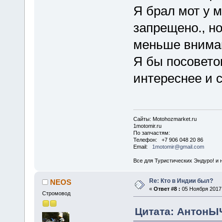
Я брал мот у м
запрещено., но
меньше внима
Я бы посовето
интереснее и 
Сайты: Motohozmarket.ru
1motomir.ru
По запчастям:
Телефон: +7 906 048 20 86
Email:
1motomir@gmail.com
Все для Туристических Эндуро! и 
Re: Кто в Индии был?
NEOS
«
Ответ #8 :
05 Ноября 2017,
Стромовод
Цитата: АнтонЫЧ