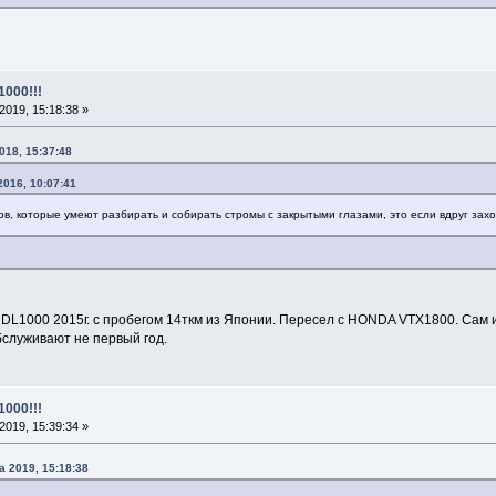
1000!!!
019, 15:18:38 »
018, 15:37:48
2016, 10:07:41
ов, которые умеют разбирать и собирать стромы с закрытыми глазами, это если вдруг захоче
 DL1000 2015г. с пробегом 14ткм из Японии. Пересел с HONDA VTX1800. Сам и
бслуживают не первый год.
1000!!!
019, 15:39:34 »
а 2019, 15:18:38