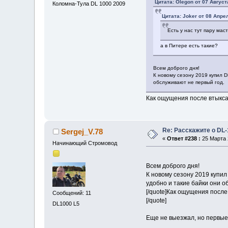
Цитата: Olegon от 07 Август
Коломна-Тула DL 1000 2009
Цитата: Joker от 08 Апрел
Есть у нас тут пару мас
а в Питере есть такие?
Всем доброго дня!
К новому сезону 2019 купил 
обслуживают не первый год.
Как ощущения после втыкс
Re: Расскажите о DL-
Sergej_V.78
«
Ответ #238 :
25 Марта 2
Начинающий Стромовод
Всем доброго дня!
К новому сезону 2019 купил
удобно и такие байки они о
[/quote]Как ощущения после
Сообщений: 11
[/quote]
DL1000 L5
Еще не выезжал, но первые
...