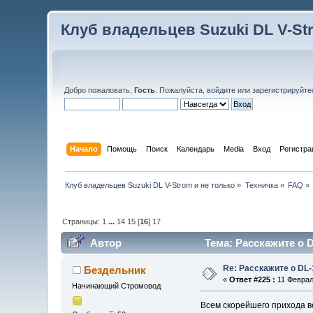
Клуб владельцев Suzuki DL V-St
Добро пожаловать,
Гость
. Пожалуйста,
войдите
или
зарегистрируйте
Начало
Помощь
Поиск
Календарь
Media
Вход
Регистра
Клуб владельцев Suzuki DL V-Strom и не только
»
Техничка
»
FAQ
»
Страницы:
1
...
14
15
[
16
]
17
Автор
Тема: Расскажите о D
Re: Расскажите о DL-
Бездельник
«
Ответ #225 :
11 Февраля
Начинающий Стромовод
Всем скорейшего прихода в