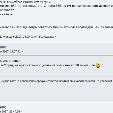
ать, в коробках ездить уже не могу.
рсисе 650, потом посмотрел Стрема 650, но тут появился вариант литра и е
же знает?
 на баке.
 выбора и вообще литра поверхностно ознакомился благодаря Вам. Остально
1 Февраля 2017, 16:28:03 от Бездельник
»
1000!!!
 2017, 19:07:31 »
ном состоянии.
 то? прет, не жрет, сальник сцепления ссыт - менят 20 минут. Все
, нужно взять с собой запас предусмотрительности и снисходительности: 1е убережет 
1000!!!
 2017, 21:44:16 »