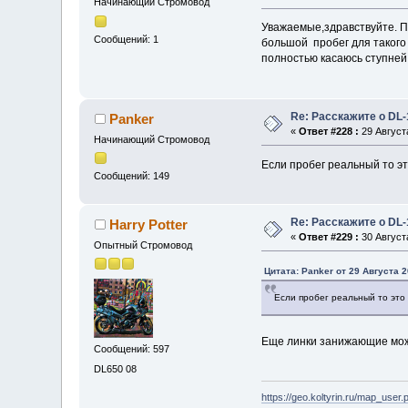
Начинающий Стромовод
Уважаемые,здравствуйте. Пр
Сообщений: 1
большой пробег для такого
полностью касаюсь ступней.
Re: Расскажите о DL-
Panker
«
Ответ #228 :
29 Августа
Начинающий Стромовод
Если пробег реальный то э
Сообщений: 149
Re: Расскажите о DL-
Harry Potter
«
Ответ #229 :
30 Августа
Опытный Стромовод
Цитата: Panker от 29 Августа 2
Если пробег реальный то это
Еще линки занижающие мож
Сообщений: 597
DL650 08
https://geo.koltyrin.ru/map_us