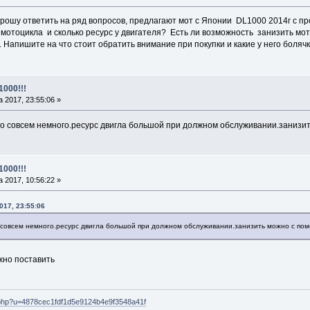
ошу ответить на ряд вопросов, предлагают мот с Японии DL1000 2014г с про
 мотоцикла и сколько ресурс у двигателя? Есть ли возможность занизить мот
 Напишите на что стоит обратить внимание при покупки и какие у него боляч
1000!!!
 2017, 23:55:06 »
то совсем немного.ресурс двигла большой при должном обслуживании.занизи
1000!!!
 2017, 10:56:22 »
017, 23:55:06
 совсем немного.ресурс двигла большой при должном обслуживании.занизить можно с по
но поставить
er.php?u=4878cec1fdf1d5e9124b4e9f3548a41f