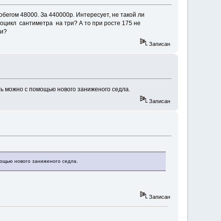
бегом 48000. За 440000р. Интересует, не такой ли
оцикл сантиметра на три? А то при росте 175 не
ки?
Записан
ть можно с помощью нового заниженого седла.
Записан
мощью нового заниженого седла.
Записан