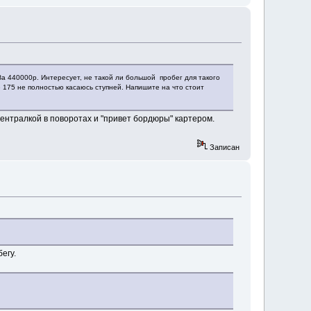
а 440000р. Интересует, не такой ли большой пробег для такого
 175 не полностью касаюсь ступней. Напишите на что стоит
централкой в поворотах и "привет бордюры" картером.
Записан
егу.