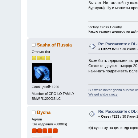
Бывает. Не так чтобы у все
буржуям). Ну и магниты про
Victory Cross Country
Какую технику джиперу ни дай 
Re: Расскажите о DL-
Sasha of Russia
«
Ответ #232 :
30 Июля 2
Стромо-бот...
Всем быть здоровыми, встр
Скажите, друзья, тыщща 2014
начинать подрачивать к сле
Сообщений: 1220
But we're never gonna survive u
Member of CROILO FAMILY
We get a little crazy
BMW R1200GS LC
Re: Расскажите о DL-
Bycha
«
Ответ #233 :
30 Июля 2
Админ
Кто надрачил >6000!!))
=)) хуюльку на цилиндр сце