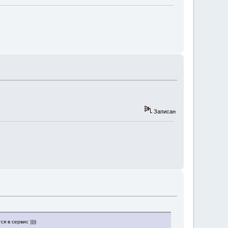
Записан
 в сервис ))))