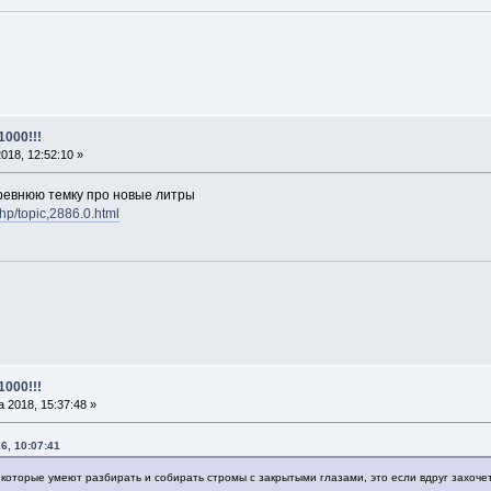
1000!!!
018, 12:52:10 »
древнюю темку про новые литры
php/topic,2886.0.html
1000!!!
 2018, 15:37:48 »
6, 10:07:41
, которые умеют разбирать и собирать стромы с закрытыми глазами, это если вдруг захочется