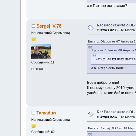
а в Питере есть такие?
Re: Расскажите о DL-
Sergej_V.78
«
Ответ #236 :
18 Марта 2
Начинающий Стромовод
Цитата: Olegon от 07 Августа 2
Цитата: Joker от 08 Апреля 
Есть у нас тут пару мастер
Сообщений: 11
а в Питере есть такие?
DL1000 L5
Всем доброго дня!
К новому сезону 2019 купил
удобно и такие байки они о
Re: Расскажите о DL-
Tamadun
«
Ответ #237 :
18 Марта 2
Начинающий Стромовод
Цитата: Sergej_V.78 от 18 Март
Сообщений: 62