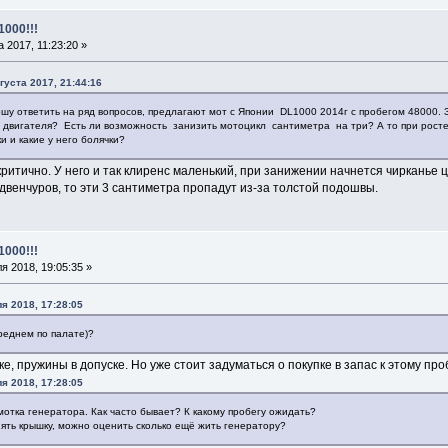
1000!!!
 2017, 11:23:20 »
уста 2017, 21:44:16
шу ответить на ряд вопросов, предлагают мот с Японии DL1000 2014г с пробегом 48000. З
у двигателя? Есть ли возможность занизить мотоцикл сантиметра на три? А то при росте
и и какие у него болячки?
критично. У него и так клиренс маленький, при занижении начнется чирканье 
адвенчуров, то эти 3 сантиметра пропадут из-за толстой подошвы.
1000!!!
я 2018, 19:05:35 »
я 2018, 17:28:05
реднем по палате)?
ске, пружины в допуске. Но уже стоит задуматься о покупке в запас к этому проб
я 2018, 17:28:05
мотка генератора. Как часто бывает? К какому пробегу ожидать?
нять крышку, можно оценить сколько ещё жить генератору?