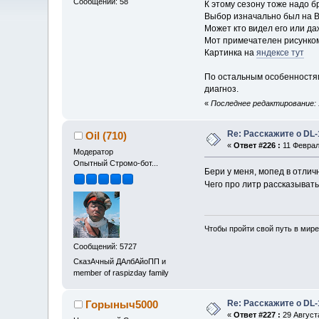
Сообщений: 58
К этому сезону тоже надо бр
Выбор изначально был на Ве
Может кто видел его или да
Мот примечателен рисунком
Картинка на
яндексе тут
По остальным особенностям
диагноз.
«
Последнее редактирование: 1
Re: Расскажите о DL-
Oil (710)
«
Ответ #226 :
11 Февраля
Модератор
Опытный Стромо-бот...
Бери у меня, мопед в отлич
Чего про литр рассказывать
Чтобы пройти свой путь в мире
Сообщений: 5727
СказАчный ДАлбАйоПП и
member of raspizday family
Re: Расскажите о DL-
Горыныч5000
«
Ответ #227 :
29 Августа