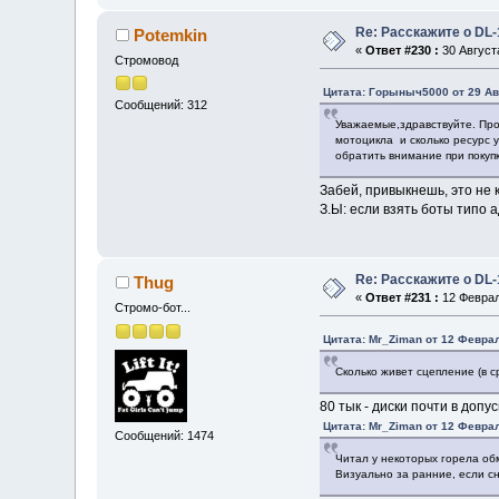
Re: Расскажите о DL-
Potemkin
«
Ответ #230 :
30 Августа
Стромовод
Цитата: Горыныч5000 от 29 Авг
Сообщений: 312
Уважаемые,здравствуйте. Про
мотоцикла и сколько ресурс 
обратить внимание при покупк
Забей, привыкнешь, это не 
З.Ы: если взять боты типо 
Re: Расскажите о DL-
Thug
«
Ответ #231 :
12 Феврал
Стромо-бот...
Цитата: Mr_Ziman от 12 Феврал
Сколько живет сцепление (в с
80 тык - диски почти в допу
Цитата: Mr_Ziman от 12 Феврал
Сообщений: 1474
Читал у некоторых горела об
Визуально за ранние, если с