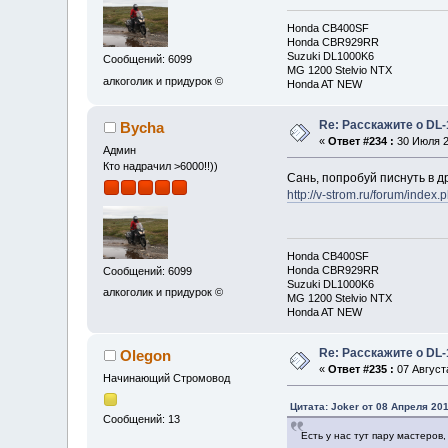
Honda CB400SF
Honda CBR929RR
Suzuki DL1000K6
Сообщений: 6099
MG 1200 Stelvio NTX
алкоголик и придурок ©
Honda AT NEW
Re: Расскажите о DL-
Bycha
«
Ответ #234 :
30 Июля 2
Админ
Кто надрачил >6000!!))
Сань, попробуй писнуть в 
http://v-strom.ru/forum/index.
Honda CB400SF
Honda CBR929RR
Сообщений: 6099
Suzuki DL1000K6
алкоголик и придурок ©
MG 1200 Stelvio NTX
Honda AT NEW
Re: Расскажите о DL-
Olegon
«
Ответ #235 :
07 Августа
Начинающий Стромовод
Цитата: Joker от 08 Апреля 201
Сообщений: 13
Есть у нас тут пару мастеров