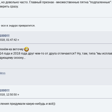
х, но довольно часто. Главный признак - множественные пятна "подпаленные" н
верить сразу.
- все в эндуро превратится.
1000!!!
018, 01:47:42 »
яхнём-ка веточку
 года и 2018 года друг чем-то от друга отличаются? Ну, там, типа "мы исплав
дующему сезону...
nless
1000!!!
018, 12:50:50 »
пления придумали какую-нибудь и всё))