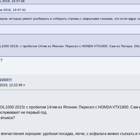
а 2018, 15:37:48
я 2016, 10:07:41
теров, которые умеют разбирать и собирать стромы с закрытыми глазами, это если вдруг зах
DL1000 2015г. с пробегом 14ткм из Японии. Пересел с HONDA VTX1800. Сам из Питера. Обсл
а?
1000!!!
019, 12:22:49 »
 DL1000 2015г. с пробегом 14ткм из Японии. Пересел с HONDA VTX1800. Сам и
бслуживают не первый год.
 втыкса?
 впечатления хорошие: удобная посадка, легче, с асфальта можно съехать и