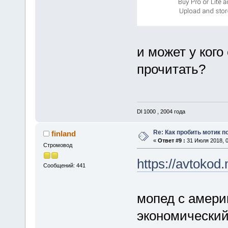
и может у кого
прочитать?
Dl 1000 , 2004 года
Re: Как пробить мотик п
finland
«
Ответ #9 :
31 Июля 2018, 0
Стромовод
https://avtokod
Сообщений: 441
мопед с америк
экономический