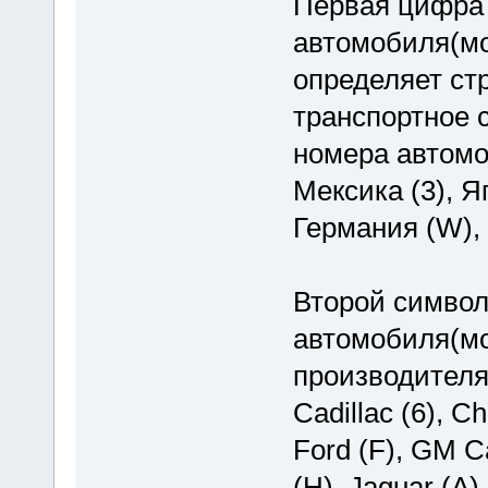
Первая цифра 
автомобиля(мо
определяет стр
транспортное 
номера автомоб
Мексика (3), Яп
Германия (W), 
Второй символ
автомобиля(мо
производителя.
Cadillac (6), Ch
Ford (F), GM C
(H), Jaguar (A)