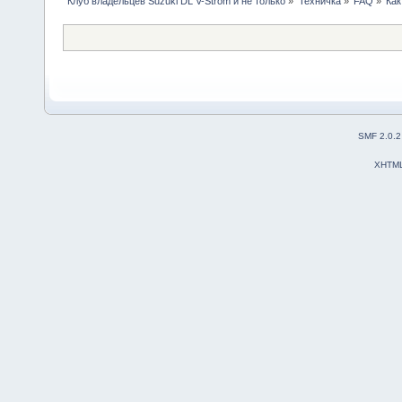
Клуб владельцев Suzuki DL V-Strom и не только
»
Техничка
»
FAQ
»
Как
SMF 2.0.2
XHTM