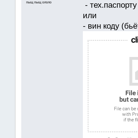
пыщ пыщ ололо
- тех.паспорту
или
- вин коду (бь