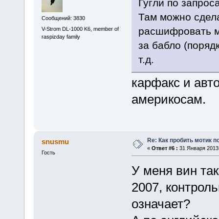
Гугли по запроса
Там можно сдела
Сообщений: 3830
расшифровать м
V-Strom DL-1000 K6, member of
raspizday family
за бабло (порядк
т.д.
карфакс и авт
америкосам.
Re: Как пробить мотик п
snusmu
«
Ответ #6 :
31 Января 2013,
Гость
У меня вин так
2007, контроль
означает?