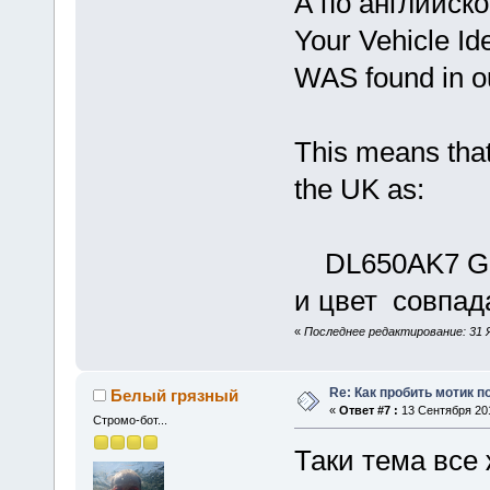
А по английско
Your Vehicle Id
WAS found in o
This means that 
the UK as:
DL650AK7 Gran
и цвет совпадае
«
Последнее редактирование: 31 Я
Re: Как пробить мотик п
Белый грязный
«
Ответ #7 :
13 Сентября 201
Стромо-бот...
Таки тема все 