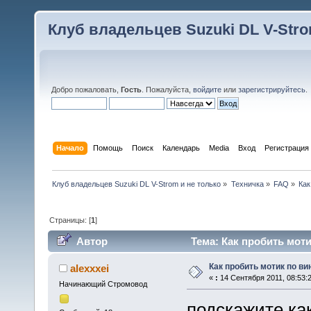
Клуб владельцев Suzuki DL V-Stro
Добро пожаловать,
Гость
. Пожалуйста,
войдите
или
зарегистрируйтесь
.
Начало
Помощь
Поиск
Календарь
Media
Вход
Регистрация
Клуб владельцев Suzuki DL V-Strom и не только
»
Техничка
»
FAQ
»
Как
Страницы: [
1
]
Автор
Тема: Как пробить моти
Как пробить мотик по ви
alexxxei
«
:
14 Сентября 2011, 08:53:2
Начинающий Стромовод
подскажите как