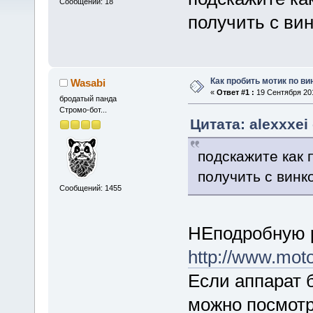
Сообщений: 18
получить с ви
Как пробить мотик по ви
Wasabi
«
Ответ #1 :
19 Сентября 201
бродатый панда
Стромо-бот...
Цитата: alexxxei
подскажите как 
получить с винк
Сообщений: 1455
НЕподробную 
http://www.mot
Если аппарат 
можно посмот