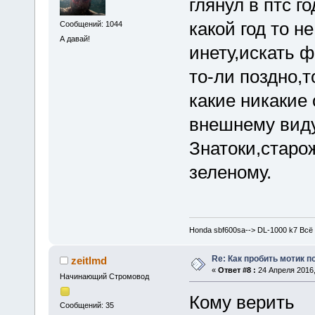
глянул в птс г
какой год то н
Сообщений: 1044
А давай!
инету,искать ф
то-ли поздно,т
какие никакие о
внешнему вид
Знатоки,старо
зеленому.
Honda sbf600sa--> DL-1000 k7 Всё
Re: Как пробить мотик п
zeitlmd
«
Ответ #8 :
24 Апреля 2016,
Начинающий Стромовод
Кому верить
Сообщений: 35