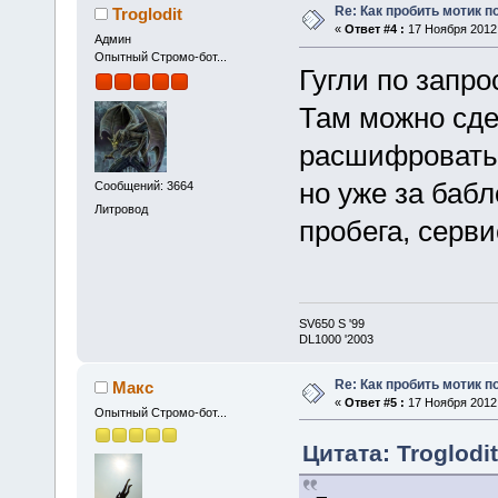
Re: Как пробить мотик п
Troglodit
«
Ответ #4 :
17 Ноября 2012,
Админ
Опытный Стромо-бот...
Гугли по запро
Там можно сде
расшифровать 
но уже за бабл
Сообщений: 3664
Литровод
пробега, сервис
SV650 S '99
DL1000 '2003
Re: Как пробить мотик п
Макс
«
Ответ #5 :
17 Ноября 2012,
Опытный Стромо-бот...
Цитата: Troglodi