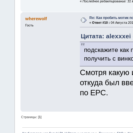
«
Последнее редактирование: 31 Ию
Re: Как пробить мотик п
wherewolf
«
Ответ #10 :
04 Августа 201
Гость
Цитата: alexxxei
подскажите как 
получить с винк
Смотря какую 
откуда был ввез
по EPC.
Страницы: [
1
]