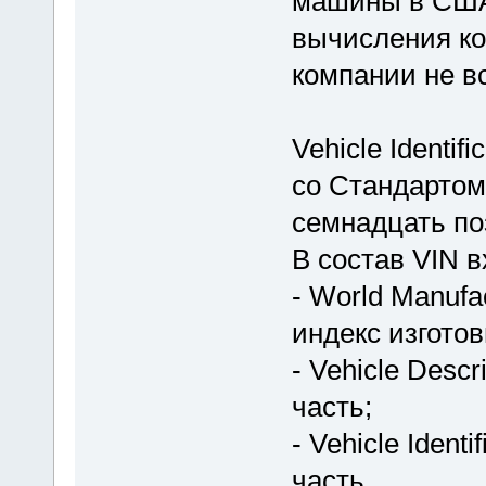
машины в США
вычисления ко
компании не в
Vehicle Identif
со Стандартом
семнадцать по
В состав VIN в
- World Manufac
индекс изготов
- Vehicle Descr
часть;
- Vehicle Ident
часть.