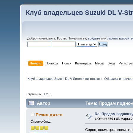
Клуб владельцев Suzuki DL V-St
Добро пожаловать,
Гость
. Пожалуйста,
войдите
или
зарегистрируйте
Начало
Помощь
Поиск
Календарь
Media
Вход
Регистра
Клуб владельцев Suzuki DL V-Strom и не только
»
Общалка и прочее
Страницы:
1
2
[
3
]
Автор
Тема: Продам поднож
Re: Продам подножку
Резин.дятел
«
Ответ #30 :
03 Марта 20
Стромо-бот...
Сорян, посмотрел вниматель