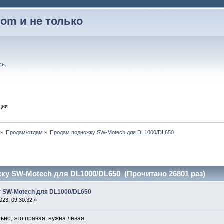
rom и не только
сь
.
ция
»
Продам/отдам
»
Продам подножку SW-Motech для DL1000/DL650
ку SW-Motech для DL1000/DL650 (Прочитано 26801 раз)
 SW-Motech для DL1000/DL650
23, 09:30:32 »
но, это правая, нужна левая.