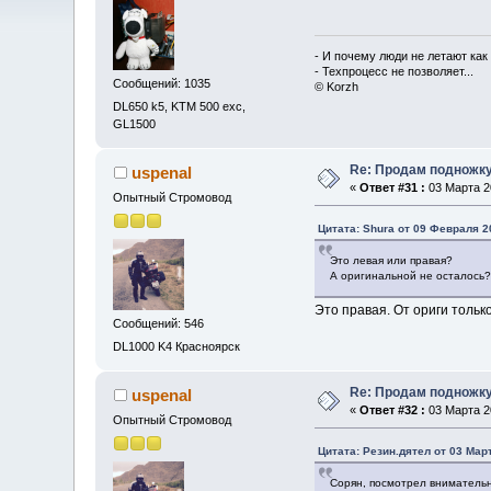
- И почему люди не летают как
- Техпроцесс не позволяет...
Сообщений: 1035
© Korzh
DL650 k5, KTM 500 exc,
GL1500
Re: Продам подножку
uspenal
«
Ответ #31 :
03 Марта 20
Опытный Стромовод
Цитата: Shura от 09 Февраля 2
Это левая или правая?
А оригинальной не осталось?
Это правая. От ориги тольк
Сообщений: 546
DL1000 K4 Красноярск
Re: Продам подножку
uspenal
«
Ответ #32 :
03 Марта 20
Опытный Стромовод
Цитата: Резин.дятел от 03 Март
Сорян, посмотрел внимательно