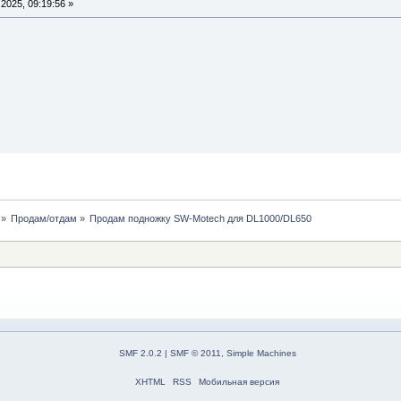
2025, 09:19:56 »
»
Продам/отдам
»
Продам подножку SW-Motech для DL1000/DL650
SMF 2.0.2
|
SMF © 2011
,
Simple Machines
XHTML
RSS
Мобильная версия