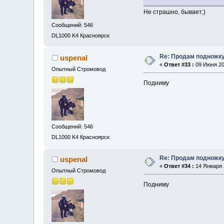
Не страшно, бывает;)
Сообщений: 546
DL1000 K4 Красноярск
Re: Продам подножку
uspenal
«
Ответ #33 :
09 Июня 202
Опытный Стромовод
Подниму
Сообщений: 546
DL1000 K4 Красноярск
Re: Продам подножку
uspenal
«
Ответ #34 :
14 Января 2
Опытный Стромовод
Подниму