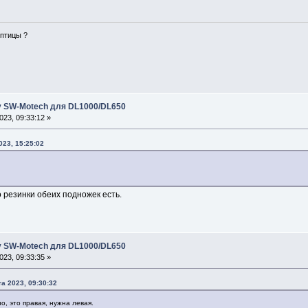
 птицы ?
 SW-Motech для DL1000/DL650
23, 09:33:12 »
023, 15:25:02
о резинки обеих подножек есть.
 SW-Motech для DL1000/DL650
23, 09:33:35 »
а 2023, 09:30:32
, это правая, нужна левая.