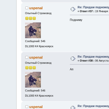
Re: Продам подножку
uspenal
«
Ответ #37 :
19 Января 2
Опытный Стромовод
Подниму
Сообщений: 546
DL1000 K4 Красноярск
Re: Продам подножку
uspenal
«
Ответ #38 :
06 Августа 
Опытный Стромовод
Ап
Сообщений: 546
DL1000 K4 Красноярск
Re: Продам подножку
uspenal