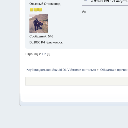
«
Ответ #39 :
21 Августа 
Опытный Стромовод
Ап
Сообщений: 546
DL1000 K4 Красноярск
Страницы:
1
2
[
3
]
Клуб владельцев Suzuki DL V-Strom и не только
»
Общалка и прочее