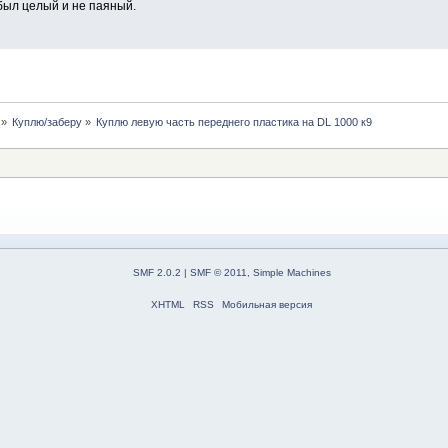
был целый и не паяный.
»
Куплю/заберу
»
Куплю левую часть переднего пластика на DL 1000 к9
SMF 2.0.2
|
SMF © 2011
,
Simple Machines
XHTML
RSS
Мобильная версия