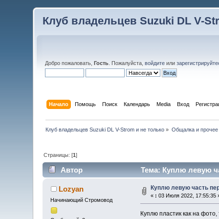
Клуб владельцев Suzuki DL V-St
Добро пожаловать,
Гость
. Пожалуйста,
войдите
или
зарегистрируйте
Начало
Помощь
Поиск
Календарь
Media
Вход
Регистра
Клуб владельцев Suzuki DL V-Strom и не только
»
Общалка и прочее
Страницы: [
1
]
Автор
Тема: Куплю левую ча
Куплю левую часть пер
Lozyan
«
:
03 Июля 2022, 17:55:35 
Начинающий Стромовод
Куплю пластик как на фото,