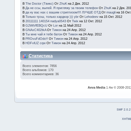
В
The Doctor (Твикс)
От
ZhuK
на 2 Дек. 2012
В
Да не ссы, выпей. Я пригляжу за твоим телефон
От
ZhuK
на 2 Дек. 20
В
да ну вас нах с вашим стриптизом!!!! ЛУЧШЕ ОТД
От
maugli
на 16 Окт
В
Только трэш, только хардкор ))) ybr
От
Lehodeev
на 15 Окт. 2012
В
20111111 140154 nadya0543
От
Twix
на 12 Окт. 2012
В
G2WtVfEBQcU
От
Lor
на 11 Май 2012
В
GNAxC402tkA
От
Тимон
на 24 Апр. 2012
В
Ты мне чай я тебе батон
От
Тимон
на 24 Апр. 2012
В
PROvuFdOdoY
От
Тимон
на 24 Апр. 2012
В
HDFvlUZ cqw
От
Тимон
на 24 Апр. 2012
Статистика
Всего элементов: 7856
Всего альбомов: 170
Всего комментариев: 36
Aeva Media
1.4w © 2008-201
SMF 2.0.2
XHTM