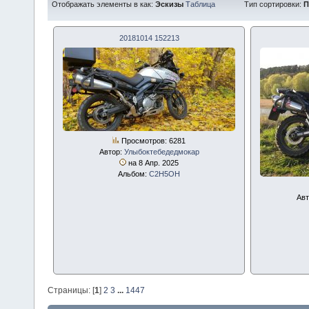
Отображать элементы в как:
Эскизы
Таблица
Тип сортировки:
П
20181014 152213
Просмотров: 6281
Автор:
Улыбоктебедедмокар
на 8 Апр. 2025
Альбом:
С2Н5ОН
Авт
Страницы: [
1
]
2
3
...
1447