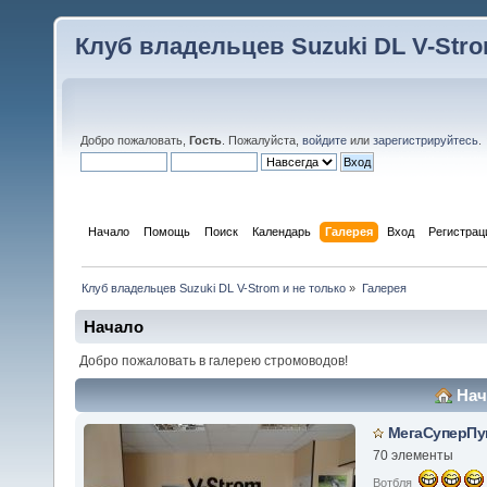
Клуб владельцев Suzuki DL V-Stro
Добро пожаловать,
Гость
. Пожалуйста,
войдите
или
зарегистрируйтесь
.
Начало
Помощь
Поиск
Календарь
Галерея
Вход
Регистрац
Клуб владельцев Suzuki DL V-Strom и не только
»
Галерея
Начало
Добро пожаловать в галерею стромоводов!
Нач
МегаСуперПу
70 элементы
Вотбля