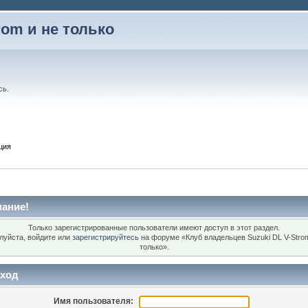
rom и не только
сь
.
ция
ание!
Только зарегистрированные пользователи имеют доступ в этот раздел.
луйста, войдите или
зарегистрируйтесь
на форуме «Клуб владельцев Suzuki DL V-Stro
только».
ход
Имя пользователя: