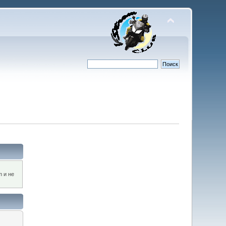
m и не