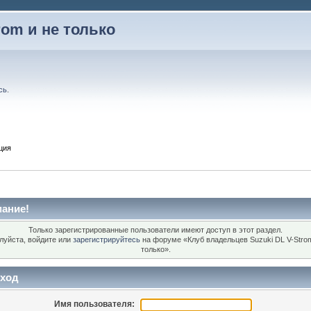
rom и не только
сь
.
ция
ание!
Только зарегистрированные пользователи имеют доступ в этот раздел.
луйста, войдите или
зарегистрируйтесь
на форуме «Клуб владельцев Suzuki DL V-Stro
только».
ход
Имя пользователя: