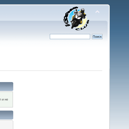
m и не