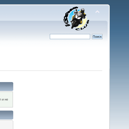
m и не