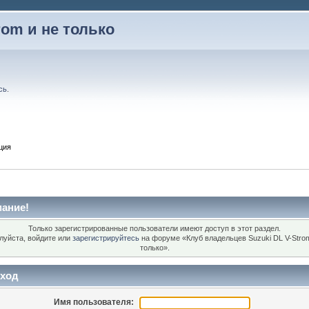
rom и не только
сь
.
ция
ание!
Только зарегистрированные пользователи имеют доступ в этот раздел.
луйста, войдите или
зарегистрируйтесь
на форуме «Клуб владельцев Suzuki DL V-Stro
только».
ход
Имя пользователя: