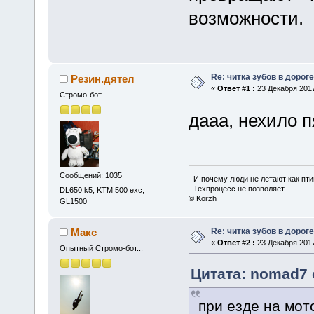
возможности.
Re: читка зубов в дороге
Резин.дятел
«
Ответ #1 :
23 Декабря 2017
Стромо-бот...
дааа, нехило п
Сообщений: 1035
- И почему люди не летают как пти
- Техпроцесс не позволяет...
DL650 k5, KTM 500 exc,
© Korzh
GL1500
Re: читка зубов в дороге
Макс
«
Ответ #2 :
23 Декабря 2017
Опытный Стромо-бот...
Цитата: nomad7 о
при езде на мот