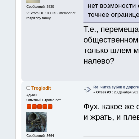
нет возмоности 
Сообщений: 3830
точнее огранице
V-Strom DL-1000 K6, member of
raspizday family
Т.е., перемещ
общественном 
только шлем м
налево?
Re: читка зубов в дороге
Troglodit
«
Ответ #3 :
23 Декабря 2017
Админ
Опытный Стромо-бот...
Фух, какое же 
и жрать, и пле
Сообщений: 3664