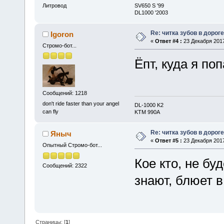
Литровод
SV650 S '99
DL1000 '2003
Re: читка зубов в дороге
Igoron
«
Ответ #4 :
23 Декабря 2017
Стромо-бот...
Ёпт, куда я по
Сообщений: 1218
don't ride faster than your angel
DL-1000 K2
can fly
KTM 990A
Re: читка зубов в дороге
Яныч
«
Ответ #5 :
23 Декабря 2017
Опытный Стромо-бот...
Кое кто, не бу
Сообщений: 2322
знают, блюет в
Страницы: [
1
]