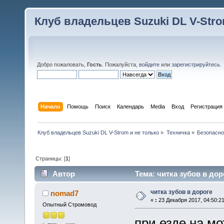
Клуб владельцев Suzuki DL V-Stro
Добро пожаловать,
Гость
. Пожалуйста,
войдите
или
зарегистрируйтесь
.
Начало
Помощь
Поиск
Календарь
Media
Вход
Регистрация
Клуб владельцев Suzuki DL V-Strom и не только
»
Техничка
»
Безопасно
Страницы: [
1
]
Автор
Тема: читка зубов в дор
читка зубов в дороге
nomad7
«
:
23 Декабря 2017, 04:50:21
Опытный Стромовод
при езде на м