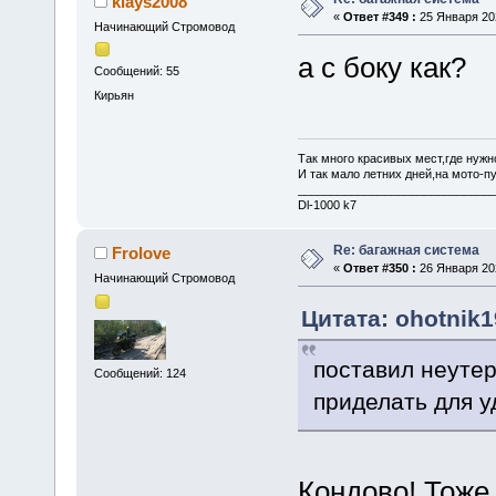
klays2008
«
Ответ #349 :
25 Января 202
Начинающий Стромовод
а с боку как?
Сообщений: 55
Кирьян
Так много красивых мест,где нужно
И так мало летних дней,на мото-пу
_____________________________
Dl-1000 k7
Re: багажная система
Frolove
«
Ответ #350 :
26 Января 202
Начинающий Стромовод
Цитата: ohotnik1
поставил неутер
Сообщений: 124
приделать для у
Кондово! Тоже 