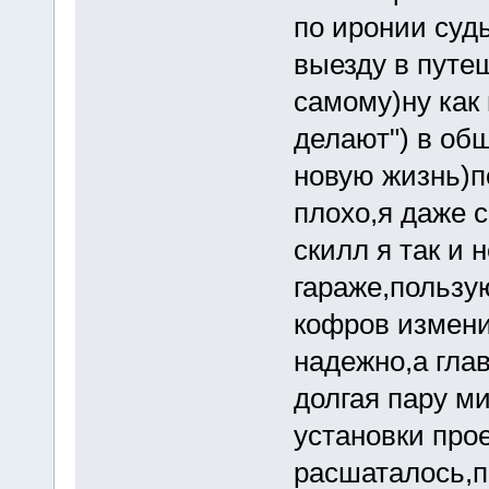
по иронии суд
выезду в путе
самому)ну как 
делают") в об
новую жизнь)п
плохо,я даже 
скилл я так и 
гараже,пользу
кофров измени
надежно,а гла
долгая пару ми
установки прое
расшаталось,по