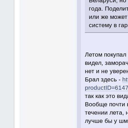
Беларуси, но
года. Подели
или же может
систему в га
Летом покупал 
видел, замора
нет и не увере
Брал здесь -
h
productID=614
так как это ви
Вообще почти в
течении лета, 
лучше бы у шми