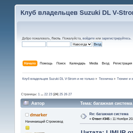
Клуб владельцев Suzuki DL V-Stro
Добро пожаловать,
Гость
. Пожалуйста,
войдите
или
зарегистрируйтесь
.
Начало
Помощь
Поиск
Календарь
Media
Вход
Регистрация
Клуб владельцев Suzuki DL V-Strom и не только
»
Техничка
»
Тюнинг и 
Страницы:
1
...
22
23
[
24
]
25
26
27
Автор
Тема: багажная система
Re: багажная система
dmarker
«
Ответ #345 :
11 Ноября 202
Начинающий Стромовод
Цитата: LIMUR от