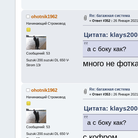
Re: багажная система
ohotnik1962
«
Ответ #352 :
26 Января 2021,
Начинающий Стромовод
Цитата: klays200
а с боку как?
Сообщений: 53
Suzuki 200.suzuki DL 650 V-
много не фотк
Strom 13г
Re: багажная система
ohotnik1962
«
Ответ #353 :
26 Января 2021,
Начинающий Стромовод
Цитата: klays200
а с боку как?
Сообщений: 53
Suzuki 200.suzuki DL 650 V-
с кофром