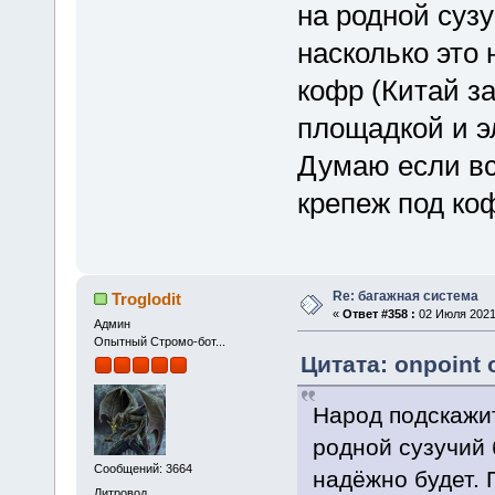
на родной суз
насколько это
кофр (Китай за
площадкой и э
Думаю если вс
крепеж под коф
Re: багажная система
Troglodit
«
Ответ #358 :
02 Июля 2021,
Админ
Опытный Стромо-бот...
Цитата: onpoint 
Народ подскажи
родной сузучий 
Сообщений: 3664
надёжно будет. 
Литровод