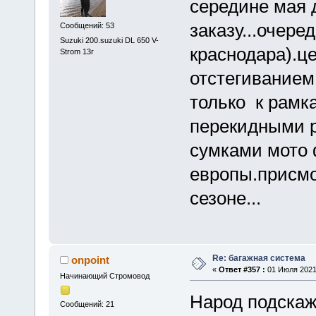
середине мая 
заказу...очере
Сообщений: 53
Suzuki 200.suzuki DL 650 V-
краснодара).це
Strom 13г
отстегиванием
только к рамк
перекидными р
сумками мото 
европы.присмо
сезоне...
Re: багажная система
onpoint
«
Ответ #357 :
01 Июля 2021,
Начинающий Стромовод
Народ подскаж
Сообщений: 21