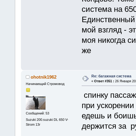
система на 650
Единственный 
мой взгляд - э
моя никогда си
же
Re: багажная система
ohotnik1962
«
Ответ #351 :
26 Января 202
Начинающий Стромовод
спинку пассаж
при ускорении 
едешь и боишь
Сообщений: 53
Suzuki 200.suzuki DL 650 V-
держится за р
Strom 13г