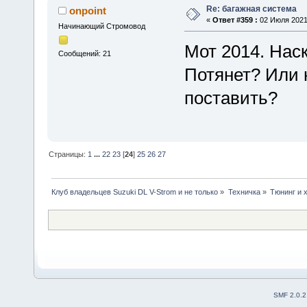
Re: багажная система
onpoint
«
Ответ #359 :
02 Июля 2021,
Начинающий Стромовод
Мот 2014. Наск
Сообщений: 21
Потянет? Или 
поставить?
Страницы:
1
...
22
23
[
24
]
25
26
27
Клуб владельцев Suzuki DL V-Strom и не только
»
Техничка
»
Тюнинг и 
SMF 2.0.2