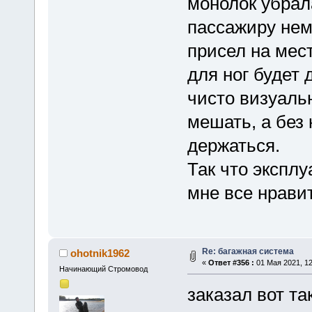
монолок убрал
пассажиру нем
присел на мес
для ног будет 
чисто визуаль
мешать, а без
держаться.
Так что эксплу
мне все нрави
Re: багажная система
ohotnik1962
«
Ответ #356 :
01 Мая 2021, 12
Начинающий Стромовод
заказал вот т