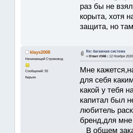
раз бы не взя
корыта, хотя 
защита, но там
Re: багажная система
klays2008
«
Ответ #346 :
12 Ноября 2020,
Начинающий Стромовод
Мне кажется,н
Сообщений: 55
Кирьян
для себя каки
какой у тебя н
капитал был не
любитель раск
бренд,для мне 
В общем заказ