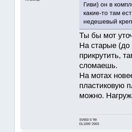
Гиви) он в комп
какие-то там ес
недешевый крепе
Ты бы мот уто
На старые (до 
прикрутить, т
сломаешь.
На мотах новее
пластиковую п
можно. Нагружа
SV650 S '99
DL1000 '2003