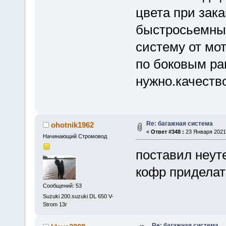
цвета при зака
быстросьемны
систему от мо
по боковым ра
нужно.качеств
Re: багажная система
ohotnik1962
«
Ответ #348 :
23 Января 2021,
Начинающий Стромовод
поставил неут
кофр приделат
Сообщений: 53
Suzuki 200.suzuki DL 650 V-
Strom 13г
Re: багажная система