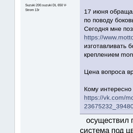
Suzuki 200.suzuki DL 650 V-
Strom 13г
17 июня обраща
по поводу боковы
Сегодня мне по
https://www.mott
изготавливать б
креплением mono
Цена вопроса вр
Кому интересно
https://vk.com/m
23675232_3948
осуществил по
система под ц