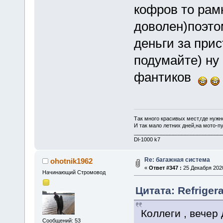
кофров то рам
доволен)поэто
деньги за при
подумайте) ну 
фантиков
Так много красивых мест,где нужно
И так мало летних дней,на мото-пу
_____________________________
Dl-1000 k7
Re: багажная система
ohotnik1962
«
Ответ #347 :
25 Декабря 2020
Начинающий Стромовод
Цитата: Refrigera
Коллеги , вечер
Сообщений: 53