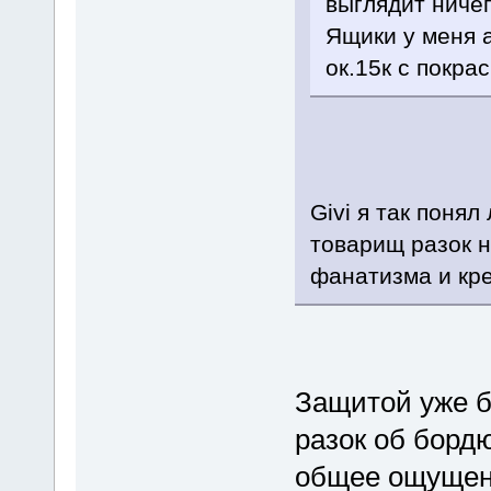
выглядит ниче
Ящики у меня 
ок.15к с покра
Givi я так поня
товарищ разок н
фанатизма и кр
Защитой уже б
разок об бордю
общее ощущени